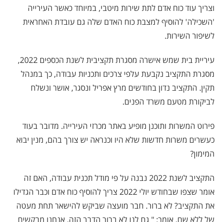
וצריך עוד כוח אדם לתת שירות מיטבי, במיוחד כאשר העירייה
'השכילה' להוסיף למצבת כוח האדם שלה גם עובדת האחראית
לשיפור השירות.
עיריית בית שמש אישרה מסגרת תקציבית לשנת הכספים 2022,
מסגרת התקציב נקבעת עלפי צרכים ותכניות עבודה, כך במנהל
תקין. התקציב נדון בחודשים מרץ אפריל ונסגר, אושר ונשלח
לביקורת מטעם משרד הפנים.
פירוט המשרות ותוכנן מופיע באתר מכרזי העירייה. מדובר בעוד
כעשרים משרות חדשות שלא היו וכנראה יש צורך בהם, מנין יבוא
המימון?
התקציב לשנת 2022 נבנה על פי מודל תכנית עבודה, האם זה
אומר שצפו שבחודש יולי 2022 צריך להוסיף כוח אדם וכבר הגדילו
את התקציב? לא ברור. חבר מועצה שביקש להישאר תחת מעטה
של ללא שם, אומר: " גם לנו לא ברור הדבר הזה. אנחנו מבקשים