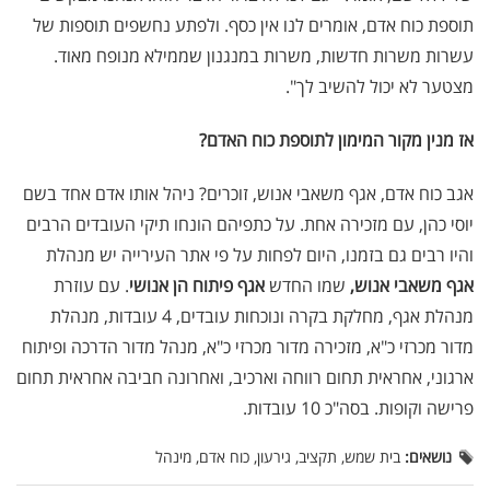
תוספת כוח אדם, אומרים לנו אין כסף. ולפתע נחשפים תוספות של
עשרות משרות חדשות, משרות במנגנון שממילא מנופח מאוד.
מצטער לא יכול להשיב לך".
אז מנין מקור המימון לתוספת כוח האדם?
אגב כוח אדם, אגף משאבי אנוש, זוכרים? ניהל אותו אדם אחד בשם
יוסי כהן, עם מזכירה אחת. על כתפיהם הונחו תיקי העובדים הרבים
והיו רבים גם בזמנו, היום לפחות על פי אתר העירייה יש מנהלת
אגף משאבי אנוש,
שמו החדש
אגף פיתוח הן אנושי
. עם עוזרת
מנהלת אגף, מחלקת בקרה ונוכחות עובדים, 4 עובדות, מנהלת
מדור מכרזי כ"א, מזכירה מדור מכרזי כ"א, מנהל מדור הדרכה ופיתוח
ארגוני, אחראית תחום רווחה וארכיב, ואחרונה חביבה אחראית תחום
פרישה וקופות. בסה"כ 10 עובדות.
נושאים:
בית שמש, תקציב, גירעון, כוח אדם, מינהל