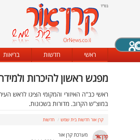
בס"ד
X סגירה
ראשי
חדשות
בריאות
מפגש ראשון להיכרות ולמידה
דת
מצב שחור - לבן
קביעת ניגודיות
ראשי כב"ה האיזורי והמקומי הציגו לראש העי
במוצ"ש הקרוב. מדורות בשכונות.
ים
גופן קריא
הגדלת האתר
קרן אור חדשות בית שמש
חדשות
מערכת קרן אור