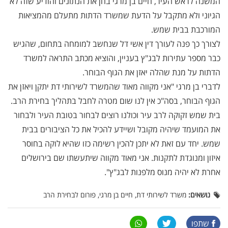
המשנה לראש העיר, חיים בן מרגי בחן את הנתונים והודיע שזה לא
הגיוני ולא מתקבל על הדעת שמשרד הדתות מתעלם מהמציאות
המורכבת בבית שמש.
לצורך כך פנה לעורך דין אשי דל שנחשב למומחה בתחום, שהגיש
כבר מספר עתירות לבג"ץ בעניין, והוציא מכתב התראה למשרד
הדתות על מנת שהלה יאזן את הגוף הבוחר.
לדברי בן מרגי "אני מקווה מאוד שהמשרד לשירותי דת יתקן ויאזן את
הגוף הבוחר, בסה"כ אין לנו שום מטרה לחבל בתהליך בחירת הרב.
בית שמש זקוקה לרב עיר וכולנו רוצים לבחור בטובת העיר ולבחור
את המועמד שיהיה מקובל ושיידע להכיל את כל הציבורים בבית
שמש. יחד עם זאת לא יתכן להכין רשימה כזו שהיא לוקה בחוסר
איזון ומנוגדת לתקנות. אני מאוד מקווה שיתעשתו שם בירושלים
אחרת לא יהיה מנוס מלפנות לבג"ץ".
נושאים:
משרד לשירותי דת, חיים בן מרגי, פורום לבחירת הרב
שתפו