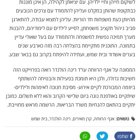
לשיקום חייהן וחיי ילדיהן. עם יציאתן לקהילה, הן אינן מוגנות
כבתקופת שהותן במקלט ועליהן להתמודד עם צרכים הנובעים
מהיותן כעת משפחות חד הוריות. עליהן למצוא עבודה, להתארגן
סביב ניהול תקציב משפחתן, לסייע לילדים עם לימודיהם, להבנות
מערך תמיכה נפשית למשפחה ולהתמודד עם בעל שאולי עדיין
בתמונה. התוכנית מתקיימת בהצלחה רבה מזה כארבע שנים
בערים אשדוד ובית שמש, ועתידה להיפתח בקרוב גם בבאר שבע.
הממונה על אגף הרווחה עו"ד רינה הולנדר רואה בפרוייקט הזה
חשיבות גדולה, ולכן היא תומכת בפעילות והבטיחה להשתתף
ביוזמה המבורכת לקיים אירוע- מסיבת חנוכה לאימהות ולילדים-
שיתקיים באולפנת נוגה ביום שלישי הקרוב והוא ללא תשלום. כמובן
יתקיים בהתאם להנחיות משרד הבריאות. הרשמה מראש מחוייבת.
נושאים:
אגף הרווחה, קרן מאירים, רינה הולנדר, בית שמש
שתפו