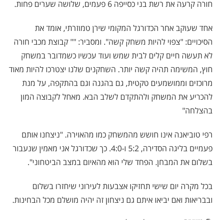
חורה קרעה את רשת בני כסייפה 6 פעמים, שלושה שערים פחות.
אחד שעוקב אחר הכדורגל המקומי שירן טמוזרתי, אומד את
הסיכויים: "צפוי להיות משחק קשה". ומסביר: "" קבוצת מכבי חורה
לא תעשה חיים קלים לבית שמש ועוד עכשיו כשמדובר במשחק
חוץ, המשימה תהיה קשה יותר. השחקנים שלנו יצטרכו להיות מאוד
מרוכזים וממושמעים טקטית, גם בהגנה וגם בהתקפה, על מנת
להכריע את המשחק ולהתקדם לשלב הבא. מאחל לקבוצה המון
בהצלחה"
רפי טוביאנה אינו חושש מהמשחק כמו מהאוירה. "ניצחנו אותם
פעמיים בליגה הסדירה, 5:2 ו-4:0. כך שכדורגל אני מאמין שנעבור
בשלום את המבחן. הפחד שלי הוא מהאיום במצב הביטחוני".
בכל מקרה יום שישי תחזיקו אצבעות לעירוני שיחזרו בשלום
ובבריאות ואם יביאו איתם גם ניצחון זה יהיה מושלם מכל הבחינות.