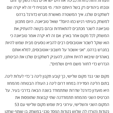
תעודות זהות כחולות כביכול אזרחים ישראלים נטלו נשק קר וחם
וטבחו ביהודים רק בשל היותם יהודי. מי מבטיח לי זה לא יקרה שם
לשחקנים שלנו. איך המשטרה מאשרת מגרש כדורגל ברהט
למשחק בעיתוי רגיש כמו היום?" שואל טוביאנה. היום מתכוון
טוביאנה לשגר מכתבים להתאחדות ובהם בקשה להעתיק את
המשחק לכל מקום אחר בארץ. אם זה לא יקרה אומר טוביאנה כי
הוא שוקל לשכור אוטובוסים רבים להביא נוסעים מבית שמש להיות
במגרש ברהט. "אני אשכור על חשבוני אוטובוסים, למלא אותם
באוהדים שיבואו להיות איתנו, להעניק לשחקנים שלנו את הביטחון
הנדרש כדי לחזור משם חיים ושלמים".
מקום שני נגד מקום שלישי, כך קובע תקנון ליגה ג' כדי לעלות ליגה.
בתום הליגה הסדירה במחוז דרום ליגה ג העולה הבטוחה מהמחוז
היא מועדון כדורגל שדרות שתתמודד בשנה הבאה בדרבי בעיר. על
הכרטיס השני מהמחוז תתמודדנה שתי קבוצות שתופסות את
המקום השני והשלישי, עירוני בית שמש מקום שלישי עם 53
נקודות (הורדו לה שלוש נקודות הפסד טכני במשחק בו שותף שחקן