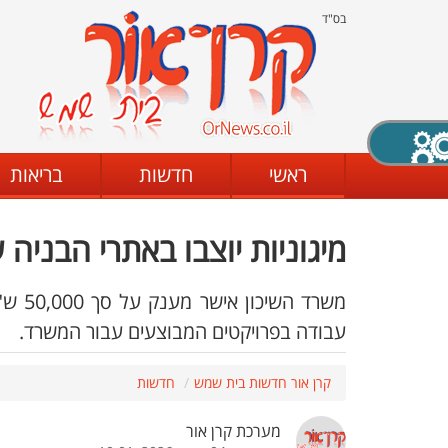
בס"ד
X סגירה
ראשי
חדשות
בריאות
מיגוניות יוצבו באתרי הבניה 
דת
מצב שחור - לבן
קביעת ניגודיות
משרד 
עבודה בפרויקטים המבוצעים עבור המשרד.
ים
גופן קריא
הגדלת האתר
קרן אור חדשות בית שמש
חדשות
מערכת קרן אור