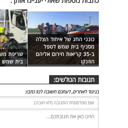
כתבות נוספות שאולי יעניינו אותך:
כונני החג של איחוד הצלה
מסניף בית שמש לטפל
ב-35 קריאות חירום אליהם
שריפת משא
הוזנקו
בית שמש
תגובות הגולשים:
בניגוד לאחרים, דעתכם חשובה לנו! כתבו: