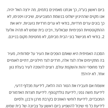
ביום ראשון בע"ה, כך אנחנו מאמינים בתמים, מה ירצה האל יהיה.
אנו מקוים שההיגיון ישלוט בנשמת המצביעים, שיבינו ויפנימו, לא
כך בונים ערים חרדיות, בודאי לא ערים חרדיות גזעניות. יראו את
ההתקוטטויות הפנימיות שבאלעד, ויבינו בית שמש לא תהיה אלעד
2. בודאי לא מנישול בוני הבית מביתם, לא מחטיפת מקום בניינם.
הסכנה האמיתית היא שאתם הופכים את העיר על יסודותיה, מעיר
בה מתקיימים אלה לצד אלה, חרדים לצד חילוניים, דתיים לאומיים
לצד מחוסרי זהות והשקפת עולם. רוצים להופכה לעיר בעלת גוון
אחד. לא יהיה!!!
אשמח אם תעבירו את הטור הזה הלאה, לידיעת מכלוף דרעי,
לידיעת משה גפני, לידיעת גולדקנופף. לידיעת חצרות האדמורים
המכובדים, לידיעת לוחשי האוזנים בקרבת מרנן ורבנן. ולסיום
לידיעת כל מי שיכול להשפיע ביום ראשון על צביונה של בית שמש.