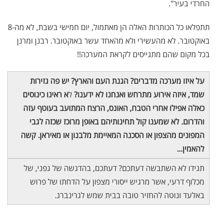
החרדי בעיר".
תתפלאו כל הכותרות האלה הן מאתמול, יום חמישי בשבת, לא מה-8
באוקטובר. לא מהעשירי ולא מהאחד עשר באוקטובר. רבנן ומרנן
בכל מקום שהם מתגייסים לקראת המערכה!!
על איזו מערכה מדברים? הגנת העם והארץ? יש פה גזירות
שמד, איזה אירוע מתרחש ואנחנו לא ידענו?
ל
א ראינו כינוסים
כאלה אפילו אחרי הטבח, האונס, הרצח המתועב בעוטף עזה
והדרום. לא שמענו קול תחינותיהם באופן מרוכז שכזה לגבי
המפונים מהצפון או הסכנה המאיימת מלבנון או מאיראן. קשה
להאמין...
תגידו לא השתבשה דעתכם? דעתכם, בהדגשה של גפני, של
מכלוף דרעי, אשר מרגיש ייסורי מצפון על הדחתו של פרוש
באלעד ונוטה להחזיר טובה בבית שמש לגרינברג.