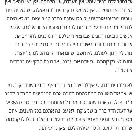
אז נספר לכם בבית שמש אין מערכה, אין מלחמה.
אין כאן חמאס ואין
כאן ג'יהאד מוסלמי. אין כאן אפילו קרובים לחזבאאלה, יש כאן יהודים
טובים, מכניסי אורחים שקיבלו אתכם בסבר פנים יפות, כשלא היתה
לכם אדמה לבנות עליה דירות לפתרון מצוקת הדיור שלכם. יש כאן
אנשים טובים והגונים שבמצוקה שלכם היו מוכנים להקריב את
איכות חייהם ולהוריד באיכות חייהם רק כדי שגם לכם יהיה בית
נורמלי והגון. לעולם, לא חשבו שיום אחד יקום הגולם על יוצרו.
והנה לא רק קמתם וירשתם את עררנו, אתם גם מבקשים להכתים
את כולנו.
לא נלחמים בכם, כי אין לנו שום מלחמה באף יהודי בשום מקום. מי
שיוצר את האווירה המתלהטת הזו זה אתם המנהיגים החרדים לדבר
ה' כביכול. זה אתם שמגייסים את כל התותחים הכבדים כדי להשפיע
על דעת הדל ברחוב שמצוקתו לא עניינה אתכם בכל השנים. אתם
מכלוף דרעי וגפני מעניין אתכם לבנות עוד בור אליו תוכלו לנקז כמה
שיותר דלות ועניות כדי שיהיה לכם 'צאן מרעיתם'.