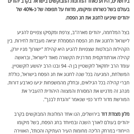
בירושלים, הידוע כאחד המלונות המבוקשים בישראל בקרב יהודים
בעולם בשל כשרותו ומיקומו, מדווח על תפוסה של כ-40% של
יהודים שיגיעו לחגוג את חג הפסח.
בצל המלחמה, יהודים מארה"ב, צרפת ומקסיקו צפויים להגיע
לישראל ולחגוג את חג הפסח המסמלת יציאה מעבדות לחירות. בין
הקהילות הבולטות שצפויות להגיע היא קהילת "ישורון" מניו יורק,
קהילה אורתודוקסית מודרנית הקשורה מאוד לישראל, ובראשה
עומד הרב יחזקאל לוקשטיין בן ה- 94 ובנו הרב יהושע לוקשטיין.
המשלחת, המגיעה בכל שנה לחגוג את חג הפסח בישראל, כוללת
חברי קהילה בכל הגילאים, ובחלק מהמשפחות יגיעו כארבע דורות.
מנהג זה מדגיש את המסורת והמצווה היהודית להעביר את
המורשת מדור לדור כפי שנאמר "והגדת לבנך".
מלון מצודת דוד
בירושלים, הנו אחד המלונות המבוקשים בקרב
יהודים בעולם לאורך השנה ובמיוחד בחג הפסח, בשל מיקומו
הייחודי במרחק הליכה מחומות העיר העתיקה והכותל, האווירה