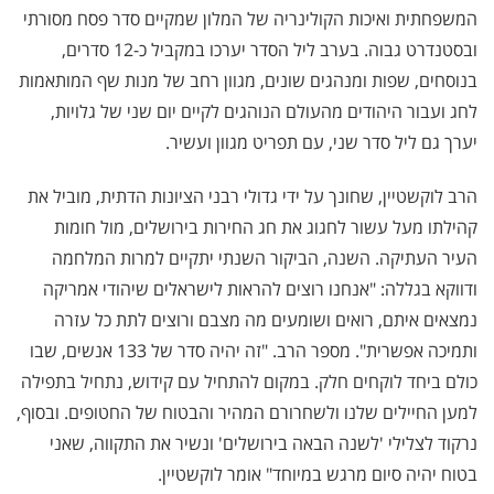
המשפחתית ואיכות הקולינריה של המלון שמקיים סדר פסח מסורתי
ובסטנדרט גבוה. בערב ליל הסדר יערכו במקביל כ-12 סדרים,
בנוסחים, שפות ומנהגים שונים, מגוון רחב של מנות שף המותאמות
לחג ועבור היהודים מהעולם הנוהגים לקיים יום שני של גלויות,
יערך גם ליל סדר שני, עם תפריט מגוון ועשיר.
הרב לוקשטיין, שחונך על ידי גדולי רבני הציונות הדתית, מוביל את
קהילתו מעל עשור לחגוג את חג החירות בירושלים, מול חומות
העיר העתיקה
.
השנה, הביקור השנתי יתקיים למרות המלחמה
ודווקא בגללה: "אנחנו רוצים להראות לישראלים שיהודי אמריקה
נמצאים איתם, רואים ושומעים מה מצבם ורוצים לתת כל עזרה
ותמיכה אפשרית". מספר הרב. "זה יהיה סדר של 133 אנשים, שבו
כולם ביחד לוקחים חלק. במקום להתחיל עם קידוש, נתחיל בתפילה
למען החיילים שלנו ולשחרורם המהיר והבטוח של החטופים. ובסוף,
נרקוד לצלילי 'לשנה הבאה בירושלים' ונשיר את התקווה, שאני
בטוח יהיה סיום מרגש במיוחד" אומר לוקשטיין.