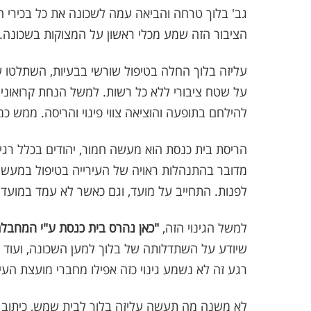
גב' בלוך טרחה והביאה עמה לשכונה את כל בכירי העי
הציבור הזה שמע מכלי ראשון על המצוקות בשכונה.
עליזה בלוך החלה בטיפול שורשי בבעיות, השתלטו על
על שטח ציבורי ללא כל רשות. למשל הנחת קרואונים (
להילחם בתופעה והוציאה צווי פינוי והריסה. ממש כ
הריסת בית כנסת הוא מעשה חמור, יהודים בכלל רגיש
מדובר בהתנהלות ראויה של העירייה בטיפול במעשה
לפנות. התחייב על מועד, וגם כאשר לא עמד במועד נ
למשל הגינוי הזה,
"כאן נהרס בית כנסת ע"י המחבלת
שיודע על השתדלותה של בלוך למען השכונה, ועוד י
רגע זה לא נשמע גינוי כזה אפילו מחברי מועצת העי
לא משנה מה תעשה עליזה בלוך לבית שמש, כיתוב א