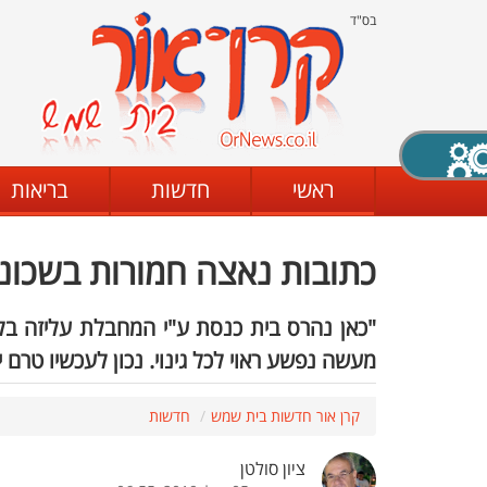
בס"ד
X סגירה
ראשי
חדשות
בריאות
כתובות נאצה חמורות בשכונת
דת
מצב שחור - לבן
קביעת ניגודיות
"כאן נהרס בית כנסת ע"י המחבלת עליזה בלו
מעשה נפשע ראוי לכל גינוי. נכון לעכשיו טרם 
ים
גופן קריא
הגדלת האתר
קרן אור חדשות בית שמש
חדשות
ציון סולטן