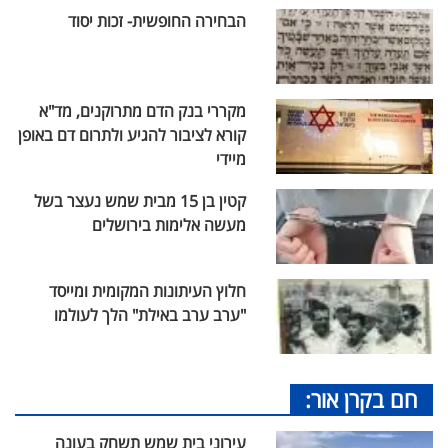
הבחירה החופשית- זכות יסוד
מקררי בנק הדם מתרוקנים, מד"א
קורא לציבור להגיע ולתרום דם באופן
מיידי
קטין בן 15 מבית שמש נעצר בשל
מעשה אלימות בירושלים
חלוץ העיתונות המקומית ומייסד
"ערב ערב באילת" הלך לעולמו
חם בקרן אור:
עירוני בית שמש תשחק בעונה