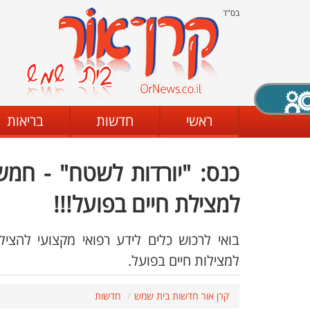
בס"ד
X סגירה
ראשי
חדשות
בריאות
כנס: "יורדות לשטח" - חמ
דת
מצב שחור - לבן
קביעת ניגודיות
למצילת חיים בפועל!!!
בואי לרכוש כלים לידע רפואי מקצועי להצ
ים
גופן קריא
הגדלת האתר
למצילות חיים בפועל.
קרן אור חדשות בית שמש
חדשות