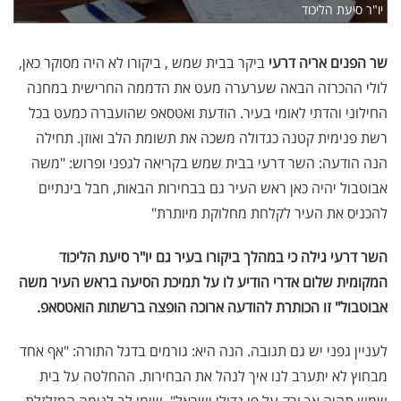
יו"ר סיעת הליכוד
שר הפנים אריה דרעי
ביקר בבית שמש , ביקורו לא היה מסוקר כאן,
לולי ההכרזה הבאה שערערה מעט את הדממה החרישית במחנה
החילוני והדתי לאומי בעיר. הודעת ואטסאפ שהועברה כמעט בכל
רשת פנימית קטנה כגדולה משכה את תשומת הלב ואוזן. תחילה
הנה הודעה: השר דרעי בבית שמש בקריאה לגפני ופרוש: "משה
אבוטבול יהיה כאן ראש העיר גם בבחירות הבאות, חבל בינתיים
להכניס את העיר לקלחת מחלוקת מיותרת"
השר דרעי גילה כי במהלך ביקורו בעיר גם יו"ר סיעת הליכוד
המקומית שלום אדרי הודיע לו על תמיכת הסיעה בראש העיר משה
אבוטבול
" זו הכותרת להודעה ארוכה הופצה ברשתות הואטסאפ.
לעניין גפני יש גם תגובה. הנה היא: גורמים בדגל התורה: "אף אחד
מבחוץ לא יתערב לנו איך לנהל את הבחירות. ההחלטה על בית