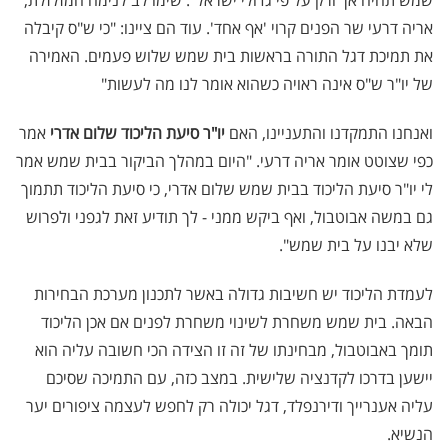
שמש תהיה אך ורק על פי גדולי ישראל". שימו לב לנימה המזלזלת,
אריה דרעי שר הפנים קרוי 'אף אחד'. עוד הם ציינו: "כי ש"ס קיבלה
את תמיכת דגל התורה בראשות בית שמש שלוש פעמים. האמירה
של יו"ר ש"ס אינה ראויה כשהוא אומר לנו מה לעשות"
ואנחנו התמקדנו והתעניינו, האם
יו"ר סיעת הליכוד שלום אדרי
אמר
כפי שצוטט אומר אריה דרעי. "היום במהלך הביקור בבית שמש אמר
לי יו"ר סיעת הליכוד בבית שמש שלום אדרי, כי סיעת הליכוד תתמוך
גם במשה אבוטבול, ואף ביקש ממני - לך תודיע זאת לגפני ולפרוש
שלא יבנו על בית שמש".
לעמדת הליכוד יש חשיבות גדולה באשר לתכנון מערכת הבחירות
הבאה. בית שמש משחרת לשינוי משחרת לפנים אם אכן הליכוד
תומך באבוטבול, מבחינתו של זה זו הצידה הכי חשובה עליה הוא
יישען בדרכו לקדנציה שלישית. במצב כזה, עם התמיכה שסיכם
עליה אענרייך ודירנפלד, דגל יכולה רק לחפש לעצמה ציפורים יער
הנשיא.