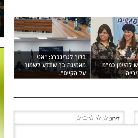
בלוך לגרינברג: "אני
ש להיימן כמ"מ
מאמינה בך שתדע לשמור
רייה
על הקיים".
☆
☆
☆
☆
☆
דירוג: