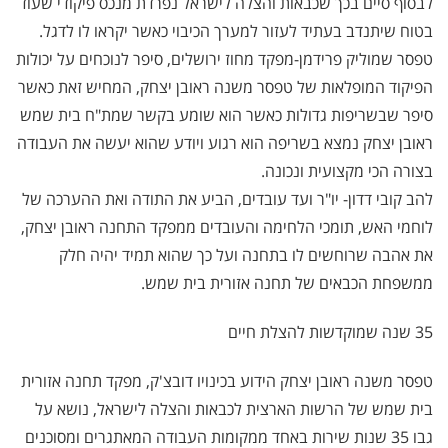
לבסוף סיים בכך שכבאות והצלה לישראל נפרדת מנכס פיקודי שעוד
בטוח שיתנדב בעתיד לעזור למערך הכיבוי כאשר יקראו לו לדגל.
טפסר שמוליק פרידמן-מפקד מחוז ירושלים, סיפר לנוכחים על יכולות
הפיקוד המופלאות של טפסר משנה ראובן יצחק, המחיש זאת כאשר
סיפר שבשריפות גדולות כאשר הוא שומע בקשר שמת"ח בית שמש
ראובן יצחק נמצא בשריפה הוא רגוע ויודע שהוא יעשה את העבודה
בצורה הכי מקצועית ונכונה.
להב קובי דדון- יו"ר ועד עובדים, הביע את התודה ואת ההערכה של
לוחמי האש, תומכי הלחימה והעובדים ממפקד התחנה ראובן יצחק,
את אהבה שרוחשים לו בתחנה ועל כך שהוא תמיד יהיה חלק
ממשפחת הכבאים של תחנה אזורית בית שמש.
35 שנה שמוקדשות להצלת חיים
טפסר משנה ראובן יצחק הידוע בכינויו דובצ'ק, מפקד תחנה אזורית
בית שמש של הרשות הארצית לכבאות והצלה לישראל, נושא על
גבו 35 שנות שירות באחד ממקומות העבודה המאתגרים ומסוכנים