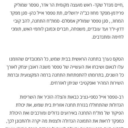
,חיים מנדל שקד- ראש מועצה מקומית הר אדר, טפסר שמוליק
פרידמן-מפקד מחוז כב"ה ירושלים, תת טפסר אייל כהן- סגן מפקד
המחוז, , סגן טפסר שמוליק אמסלם- סמת"ח התחנה, להב קובי
דדון-יו"ר ועד עובדים, משפחה, חברים וכמובן לוחמי האש, תומכי
לחימה ומתנדבים.
הטקס נערך בתחנה הראשית בבית שמש, כל המכובדים שהוזמנו
עלו לנאום ושיבחו את העשייה של טפסר משנה ראובן יצחק לאורך
כל השנים, בתרומתו להתפתחות התחנה ברמה המקצועית וברמת
השירות המהיר ואפקטיבי שניתן לאזרחים.
רב-טפסר אייל כספי-נציב כבאות והצלה הזכיר את השריפות
הגדולות שהתחוללו בגזרת תחנה אזורית בית שמש, את יכולת
הפיקוד של מת"ח התחנה באירועים גדולים ומורכבים ואת היכולת
כמפקד לראות את התמונה הגדולה ולצפות מה יקרה ולהתכונן לכך,