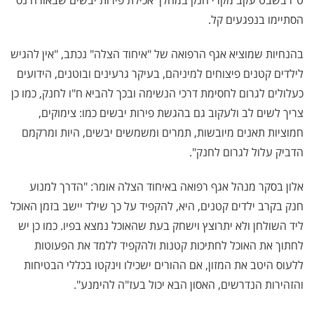
ט"ו בשבט עקב מקרי חנק במהלך אכילת פירות יבשים שבאורח נס
הסתיימו בנפגעים קל.
בהנחיות שמוציא אגף הרפואה של "איחוד הצלה" נכתב, "אין להגיש
לילדים קטנים פיצוחים למיניהם, בעיקר גרעינים ובוטנים, הידועים
כעלולים לגרום לחסימת דרכי הנשימה ובכך להביא ח"ו לחנק, כמו כן
צריך לשים לב ולעקוב גם בהגשת פירות יבשים כמו: צימוקים,
חמוציות תאנים מיובשות, תמרים ומשמשים יבשים, היות ומרקמם
הדביק עלול לגרום לחנק".
אלון בסקר מנהל אגף רפואה באיחוד הצלה אומר: "הדרך למנוע
חנק בקרב ילדים קטנים, היא, להקפיד על כך שילד יישב בזמן האוכל
ליד השולחן ולא יתרוצץ וישחק בעת שהאוכל נמצא בפיו. כמו כן יש
לחתוך את האוכל לחתיכות קטנות ולהקפיד ללמד את הפעוטות
ללעוס היטב את המזון, אם ההורים ישכילו וינקטו בכללי הבטיחות
והזהירות הנדרשים, האסון הבא יכול בעז"ה להימנע".