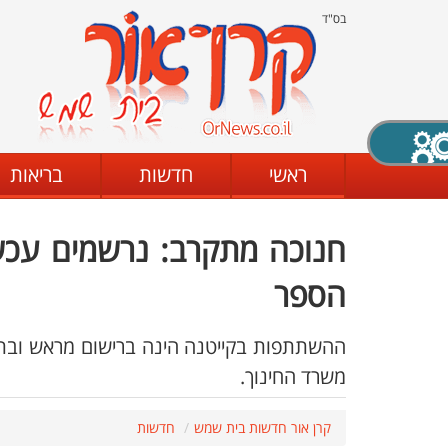
בס"ד
X סגירה
ראשי
חדשות
בריאות
חנוכה מתקרב: נרשמים עכשי
דת
מצב שחור - לבן
קביעת ניגודיות
הספר
ים
גופן קריא
הגדלת האתר
משרד החינוך.
קרן אור חדשות בית שמש
חדשות