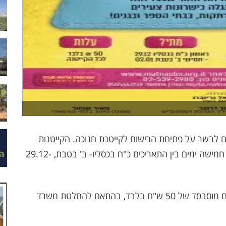
 לבשר על פתיחת הרישום לקייטנת חנוכה. הקייטנות
יפעלו בגני הילדים ובבתי הספר בכיתות א-ג למשך חמישה ימים בין התאריכים כ"ח בכסליו- ב' בטבת, 29.12-
ההשתתפות בקייטנה הינה ברישום מראש ובתשלום מוסבסד של 50 ש"ח בלבד, בהתאם להחלטת משרד