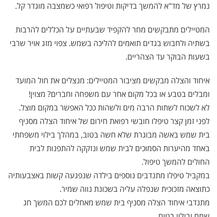
נמרץ של מד"א להמשך בדיקות וטיפול רפואי כשמצבה מוגדר קל.
המטיילים מתבקשים מחר להקפיד שבעתיים על הכללים להרבות
בשתיה ולחבוש בגדים תואמים להליכה בשמש. צפוי מזג אויר שרבי
בשעות הבוקר עד הצהריים.
איחוד והצלה מבקשים מציבור המטיילים: מנצלים את חול המועד
ומבלים בטבע או בכל מקום אחר עם משפחה וחברים? מצוין!
לא לשכוח לשתות הרבה מים ולשהות ככל האפשר במקום מוצל.
לפני זמן קצר טיפלו חובשי רפואת חירום של איחוד הצלה מסניף
בית שמש באשה מבוגרת שלא חשה בטוב, במהלך בילוי משפחתי
באחד מהיערות הסמוכים לבית שמש ונזקקה להתפנות לבית
החולים להמשך טיפול.
במקביל טיפלו מתנדבים נוספים בילדה שנפגעה קשות באצבעותיה
כתוצאה מזכוכית שנפלה עליה בשכונת נווה שמיר.
מתנדבי איחוד הצלה מסניף בית שמש מאחלים לכם המשך חג
שמח ובילוי בטוח.