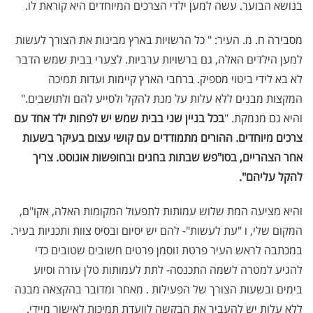
בנושא הבוער. עשה למען ילדי הצרכים המיוחדים היא קוראת לו.
מסבירה ח. מ. העיר: " כל הרשויות בארץ מבינות את הצורך לעשות
למען הילדים האלה, גם ברשויות ערביות. לצערי בבית שמש הדבר
לא בא לידי ביטוי מספיק. ברחבי הארץ קיימות ועדות תמיכה
המקצות מבנים ללא עלות על מנת להקל ולסייע להם ולתושבים."
והיא גם מנמקת. "
בכל בניין שני בבית שמש יש לפחות ילד אחד עם
צרכים מיוחדים. ההורים מתמודדים עם קושי עצום בעיקר בשעות
אחר הצהריים, בסו"פש שבתות בחגים ובחופשות אוגוסט. צריך
להקל עליהם".
והיא מציעה המת שלוש עמותות לתפעול המקומות האלה, אקו"ם,
המקום שלי, ו "עת לעשות"- להם יש יסיום ובסיס צוות ותכניות בעיר.
במכתבה לראש העיר פרטת זוסמן פרטים חשובים שטובים כדי
להגיע למטרה לשמה התכנסה- לתת לעמותות טלן עזרה וסיוע
בימים ובשעות הצורך של הפעילות . מאחר ומדובר בהקצאה מבנה
ללא עלות יש להעביר את הבקשה לוועדת תמיכות לאישור מיידי.