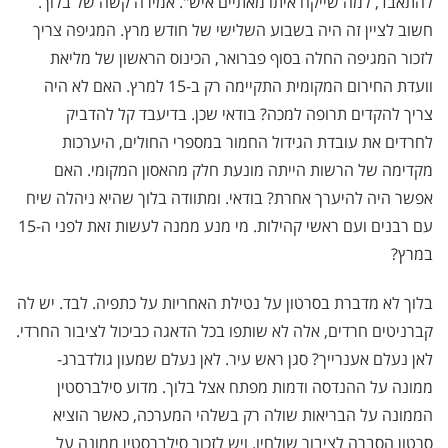
להתאבד, למה שייקח איתו מאתיים איש". אמירה קשה של בלוך.
חשוב לציין זה היה בשבוע השלישי של חודש מרץ. המגיפה צריך
לזכור המגיפה החלה בסוף פברואר, הכינוס הראשון של מליאת
וועדת החירום המקומית התקיימה רק ב-15 למרץ. האם לא היה
צריך להקדים תרופה למכה? בודאי שכן. בדיעבד קל להדביק
לחרדים את עובדת הגידול החמור במספרי החולים, היערכות
מקדימה של הרשות הייתה מונעת חלק מהאסון המקומי. האם
אפשר היה להיערך אחרת? בודאי. ומתוודה בלוך שהיא ניהלה שיח
עם רבנים ועם ראשי קהילות. מי מנע ממנה לעשות זאת לפני ה-15
במרץ?
בלוך לא מדברת בסרטון על נטילת האחריות על כתפיה. לבד. יש לה
קברניטים חרדים, אלה לא שותפו בכל הדאגה כביכול לציבור החרדי.
לאן נעלם אענרייך? סגן ראש עיר. לאן נעלם שמעון גולדברג-
ממונה על ההנדסה ודמות מפתח אצל בלוך. מדוע סילברסטין
הממונה על הבריאות שולה רק בשלהי המערכה, כאשר הוציא
סרטון הסברה לציבור שולחיו. ויש לזכור סילברסטין ממונה על