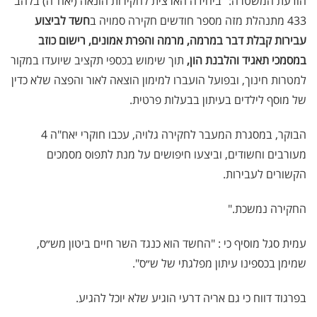
הודעת המשטרה: "ביחידה הארצית לחקירות הונאה (יאח"ה) בלהב
433 מתנהלת מזה מספר חודשים חקירה סמויה ב
חשד לביצוע
עבירות קבלת דבר במרמה, מרמה והפרת אמונים, רישום כוזב
במסמכי תאגיד והלבנת הון,
תוך שימוש בכספי תקציב שיועדו במקור
למטרות חינוך, ובפועל הועברו למימון הוצאה לאור והפצה שלא כדין
של מוסף לילדים בעיתון בבעלות פרטית.
הבוקר, במסגרת המעבר לחקירה גלויה, עכבו חוקרי יאח"ה 4
מעורבים וחשודים, וביצעו חיפושים על מנת לתפוס מסמכים
הקשורים לעבירות.
החקירה נמשכת."
עמית סגל מוסיף כי : "החשד הוא כנגד השר חיים ביטון מש״ס,
שמימן בכספינו עיתון מפלגתי של ש״ס".
בפרגוד דווח כי גם אריה דרעי הוגיע שלא יוכל להגיע.