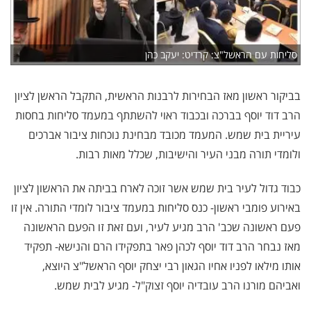
סליחות עם הראשל"צ: קרדיט: יעקב כהן
בביקור ראשון מאז הבחירות לרבנות הראשית, התקבל הראשן לציון
הרב דוד יוסף בברכה ובכבוד ראוי להשתתף במעמד סליחות בחסות
עיריית בית שמש. המעמד מכובד מבחינת נוכחות ציבור אברכים
ולומדי תורה מבני העיר והישיבות, שכלל מאות רבות.
כבוד גדול לעיר בית שמש אשר זוכה לארח בביתה את הראשון לציון
באירוע פומבי ראשון- כנס סליחות במעמד ציבור לומדי התורה. אין זו
פעם ראשונה שכב' הרב מגיע לעיר, ועם זאת זו הפעם הראשונה
מאז נבחר הרב דוד יוסף לכהן פאר בתפקידו הרם והנישא- תפקיד
אותו מילאו לפניו אחיו הגאון רבי יצחק יוסף הראשל"צ היוצא,
ואביהם מורנו הרב עובדיה יוסף זצוק"ל- מגיע לבית שמש.