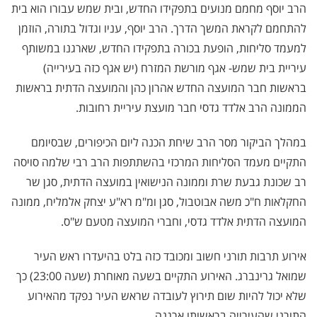
הרב יוסף מחמם מנועים בתפקידו החדש, ובית שמש עבורו הוא בית
להתחמם לקראת המשך הדרך. הרב יוסף, עניו וגדול בתורה, הוזמן
למעמד סליחות, הופעת בכורה בתפקידו החדש, שארגנו במשותף
עיריית בית שמש- אגף מורשת המזרח (יש אגף כזה בעירייה)
בראשות חבר המועצה החדש אהרון כהן והמועצה הדתית בראשות
הממונה הרב אלדד גדסי חבר מועצת עיריית רחובות.
במהלך הביקור מסר הרב שיחת הכנה ליום הכיפורים, שבסיומם
התקיים מעמד הסליחות המרכזי בהשתתפות הרב רבי שלמה סויסה
רב שכונת גבעת שרת וממונה הנישואין במועצה הדתית, סגן שר
החקלאות ח"כ משה אבוטבול, סגן ומ"מ רא"ע יצחק אלמליח, ממונה
המועצה הדתית אלדד גדסי, וחברי המועצה מטעם ש"ס.
אירוע תרבות תורני חשוב ומכובד כזה בלט בהיעדרו ראש העיר
שמואל גרינברג. האירוע התקיים בשעה מאוחרת (שעה 23:00) כך
שלא יכול להיות שום תירוץ לעובדה שראש העיר נפקד מהאירוע
התורני שהעירייה בראשותו ארגנה.