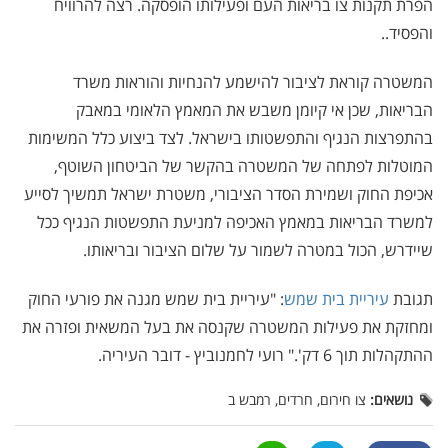
הפרת תקנות צו בריאות העם ופעילותו הופסקה. רצה להרוויח
והפסיד..
המשטרה קוראת לציבור להישמע להנחיות והוראות משרד
הבריאות, שכן אי קיומן משבש את המאמץ הלאומי במאבק
בהתפרצות הנגיף והתפשטותו בישראל. לצד ביצוע כלל המשימות
המוטלות לפתחה של המשטרה בהקשר של הביטחון השוטף,
אכיפת החוק ושמירת הסדר הציבורי, משטרת ישראל תמשיך לסייע
למשרד הבריאות במאמץ האכיפה למניעת התפשטות הנגיף ככל
שיידרש, הכול במטרה לשמור על שלום הציבור ובריאותו.
תגובת
עיריית בית שמש
: "עיריית בית שמש מגנה את פורעי החוק
ומחזקת את פעילות המשטרה שקנסה את בעל המשאית ופזרה את
ההתקהלות תוך 6 דק'." רועי לחמנוביץ - דובר העיריה.
נושאים:
צו חירום, חרדים, רמבש ב