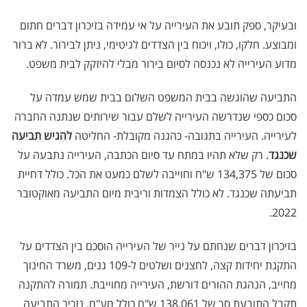
ובעיקר, ספק תובע את העירייה על אי עמידה בזיכרון דברים חתום
ומבוצע. חלקו, כולו, ויכוח בין הצדדים לגיטימי, ניתן לבירור. לא ברור
מדוע העירייה לא נכנסה לסיום בירור מבלי להיזקק לבית משפט.
התביעה שהוגשה בבית המשפט השלום בבית שמש עמדה על
סכום כספי שנדרשה העירייה לשלם עבור שירותים שנתנה החברה
לעירייה. העירייה בתגובה- כהגנה מקובלת- החליטה
להגיש תביעה
שכנגד
. רק שלא תהיו במתח עד סיום הכתבה, העירייה נתבעה על
סכום של 134,375 ש"ח וחוייבה לשלם כמעט את הכל. כולל דחיית
תביעתה שכנגד. לא כולל הצמדות וריבית מיום התביעה מאוקטובר
2022.
בזיכרון דברים שנחתם על נייר של העירייה הוסכם בין הצדדים על
התקנת יחידות קצה, לחצנים ושלטים ל-109 גנים, משרד החינוך
מחייב, הנהגת ההורים דורשת, העירייה מחוייבת. תמורה להתקנה
תקבל התובעת סך של 138,061 ש"ח כולל מע"מ. נזכיר התביעה