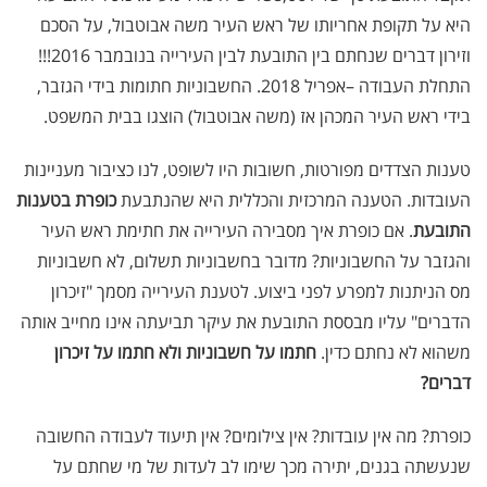
היא על תקופת אחריותו של ראש העיר משה אבוטבול, על הסכם
וזירון דברים שנחתם בין התובעת לבין העירייה בנובמבר 2016!!!
התחלת העבודה –אפריל 2018. החשבוניות חתומות בידי הגזבר,
בידי ראש העיר המכהן אז (משה אבוטבול) הוצגו בבית המשפט.
טענות הצדדים מפורטות, חשובות היו לשופט, לנו כציבור מעניינות
העובדות. הטענה המרכזית והכללית היא שהנתבעת
כופרת בטענות
התובעת
. אם כופרת איך מסבירה העירייה את חתימת ראש העיר
והגזבר על החשבוניות? מדובר בחשבוניות תשלום, לא חשבוניות
מס הניתנות למפרע לפני ביצוע. לטענת העירייה מסמך "זיכרון
הדברים" עליו מבססת התובעת את עיקר תביעתה אינו מחייב אותה
משהוא לא נחתם כדין.
חתמו על חשבוניות ולא חתמו על זיכרון
דברים?
כופרת? מה אין עובדות? אין צילומים? אין תיעוד לעבודה החשובה
שנעשתה בגנים, יתירה מכך שימו לב לעדות של מי שחתם על