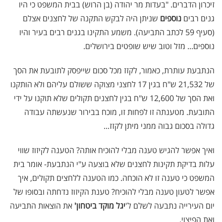
זיכרון הדברים. "בעדות מר יהודה (בן הרוש) בבית המשפט כי היו
גנים רבים
נוספים
שניתן היה לבקש התקנה של לחצנים אצלם
(סעיף 59 לכתב התביעה). משמע התקינו בגנים רבים בעיר והיו
נוספים... מזל וטוב שיש שופטים בירושלים.
הנתבעת עותרת, כאמור, לקזז מכל סכום שייפסק לתובעת את הסך
של 21,532 ש"ח בגין 17 לחצני מצוקה ששולם עליהם ולא הותקנו
ואת הסך של 12,600 ש"ח בגין לחצנים תקולים שלא תוקנו על ידי
התובעת. מטענתה זו לפחות זו, מוכח בבירור שנעשתה עבודה
גדולה בסכום גבוה ממני מיתן לקזז...
ואיך אפשר להגיש טענה מבלי להוכיח אותה? הטענה לקיזוז שווי
עלות בדיקת תקינות לחצנים שלא בוצעה ע"י הנתבעת- אומר בית
המשפט כי טענה זו לא הוכחה. כמו הטענה ללחצים תקולים, איך
אפשר לטעון טענה מבלי להוכיח? טענת הקיזוז נדחתה ובסופו של
יום העירייה נתבעה לשלם ל'
יגל מוקד ביטחון'
את הוצאות התביעה
ואת הפיצוי.