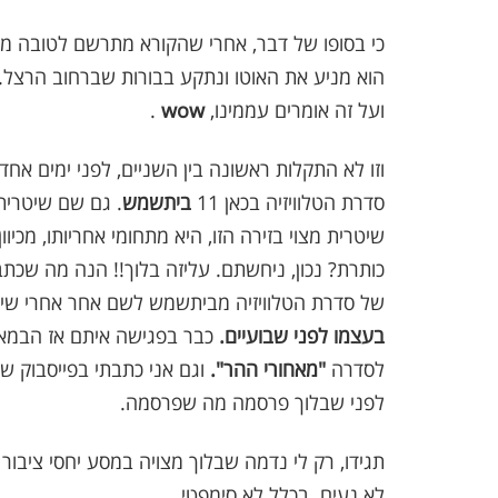
כי בסופו של דבר, אחרי שהקורא מתרשם לטובה מה
הוא מניע את האוטו ונתקע בבורות שברחוב הרצל. 
ועל זה אומרים עממינו,
wow
.
וזו לא התקלות ראשונה בין השניים, לפני ימים אח
סדרת הטלוויזיה בכאן 11
ביתשמש
. גם שם שיטרית
שיטרית מצוי בזירה הזו, היא מתחומי אחריותו, מכי
כותרת? נכון, ניחשתם. עליזה בלוך!! הנה מה שכת
של סדרת הטלוויזיה מביתשמש לשם אחר אחרי שי
בעצמו לפני שבועיים.
כבר בפגישה איתם אז הבמאי 
לסדרה
"מאחורי ההר".
וגם אני כתבתי בפייסבוק ש
לפני שבלוך פרסמה מה שפרסמה.
תגידו, רק לי נדמה שבלוך מצויה במסע יחסי ציבור
לא נעים. בכלל לא סימפטי.