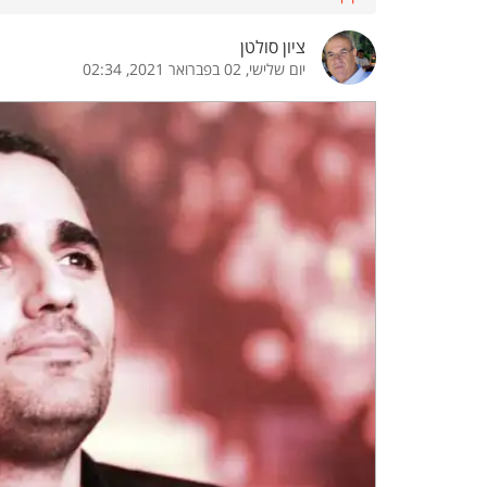
הדגשת קישורים
הדגשת כותרות
ציון סולטן
יום שלישי, 02 בפברואר 2021, 02:34
כבר
כיבוי הבהובים
התאמת קריאה
ההגדרות
 נגישות
 ESN