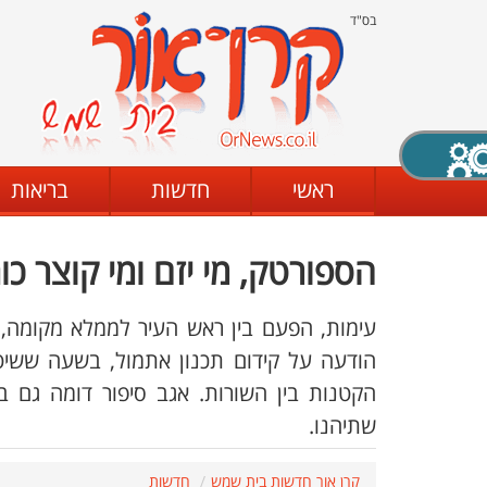
בס"ד
X סגירה
ראשי
חדשות
בריאות
הספורטק, מי יזם ומי קוצר כו
דת
מצב שחור - לבן
קביעת ניגודיות
עימות, הפעם בין ראש העיר לממלא מקומה, 
הודעה על קידום תכנון אתמול, בשעה ששיטר
ים
גופן קריא
הגדלת האתר
שתיהנו.
קרן אור חדשות בית שמש
חדשות