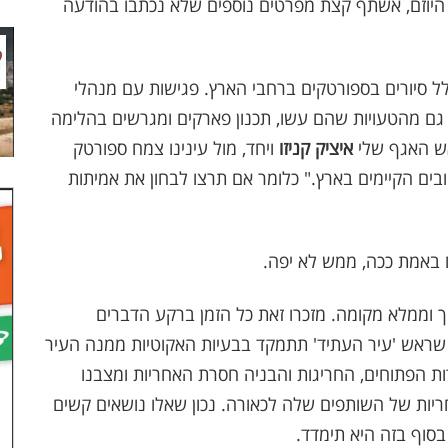
לא היוזם, אשתף קצת מפרטים נוספים שלא נכתבו בהודעה
לל סיורים בספורטקים ברחבי הארץ. פגישות עם מנהלי
גם מהטעויות שהם עשו, תכנון פארקים ומגרשים בהלימה
אש האגף שלי
איציק קניזו
ויחד, מול עינינו צמח ספורטק
ובים הקיימים בארץ." כלומר אם תרצו לבחון את אמיתות
ם באמת ככה, ממש לא יפה.
ך וממלא מקומה. מזכרו זאת כל הזמן ברקע הדברים
ר שראש 'עיר העתיד' תתמקד בבעיות האקוטיות ממנה העיר
ת הפתוחים, החריגות והבניה חסרת האחריות ומצבנו
יות של השותפים שלה לכאורה. נכון שאלו נושאים קשים
בסוף בזה היא תימדד.