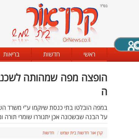
בס"ד
X סגירה
ראשי
חדשות
בריאות
הופצה מפה שמהותה לשכנע 
דת
מצב שחור - לבן
קביעת ניגודיות
ה
במפה הובלטו בתי כנסת שיוקמו ע"י משרד השי
ים
גופן קריא
הגדלת האתר
על הבנה שבשכונה אכן יתגוררו שומרי תורה ומ
קרן אור חדשות בית שמש
חדשות