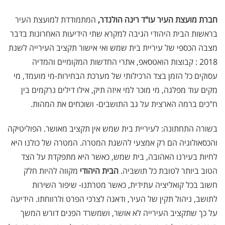
חברת מועצת העיר עו"ד רינה הולנדר,
המתמודדת למועצת העיר
בראשות הבית היהודי הגיבה למקרא שתי הידיעות האחרונות בדבר
מצבה הכספי של עיריית בית שמש ואי אישור תקציב העירייה לשנת
2018 : קבוצות הואטסאפ, אתרי החדשות המקומיים והמדיה
עסוקים כל הזמן בצד הרכילותי של מערכת הבחירות-מי מועמד, מי
מקים עוד מפלגה, מי מוכר למי איזה תיק, אילו דילים נרקמים בין
ח"כים ברמה הארצית על גב התושבים- ושוכחים את המהות.
בשורה התחתונה: לעיריית בית שמש אין תקציב מאושר. הפוליטיקה
והכסאולוגיה הם רק אמצעי להשגת המטרה. המטרה של כולנו היא
לחיות בעירנו האהובה, בית שמש, כאשר היא מתפקדת על הצד
הטוב ביותר לטובת כל תושביה.
הבית היהודי
מקווה להיות חלק
חשוב בכל קואליציה עתידית, כאשר מטרתנו- שיפור השירות
לתושב, ניהול תקין של העיר, ודאגה לצרכי הפרט ולרווחתו. הידיעה
על כך שתקציב העירייה לא אושר, ושמשרד הפנים דורש המשך