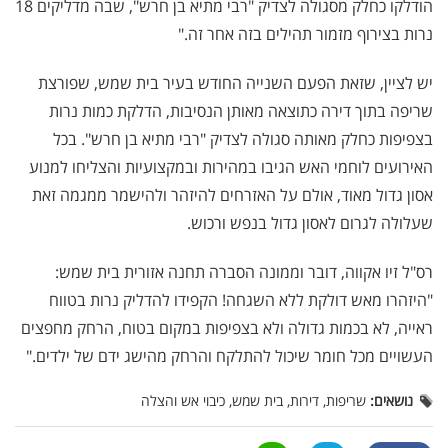
הודלקו כחלק מסגולה לצדיק "רבי מתיא בן חרש", שבה מדליקים 18
נרות בצירוף מזמור תהילים בזה אחר זה."
יש לציין, שזאת הפעם השנייה החודש בעיר בית שמש, שפורצת
שריפה בתוך דירה כתוצאה מאותן הנסיבות, הדלקת כמות נרות
בצפיפות כחלק מאותה סגולה לצדיק "רבי מתיא בן חרש". בכל
האירועים לוחמי האש הגיבו במהירות ובמקצועיות והצליחו למנוע
אסון גדול מאוד, אולם על האזרחים להיזהר ולהישמר ממגמה זאת
שעלולה לגרום לאסון גדול בנפש ורכוש.
רס"ל זיו אקווה, דובר וממונה הסברה תחנה אזורית בית שמש:
"היזהרו מאש דולקת ללא השגחה! הקפידו להדליק נרות בטווח
ראייה, לא בכמות גדולה ולא בצפיפות במקום בטוח, הרחק מחפצים
העשויים מכל חומר שיכול להתלקח והרחק מהישג ידם של ילדים."
נושאים:
שריפות, דירות, בית שמש, כיבוי אש והצלה