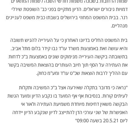
שמות הרחובות בשכונה משמות חודשי השנה לשמות המתארים
דמויות גיבורים ישראלים. הדיון מתקיים בפני כב' השופטת שירלי
רנר. בבית המשפט המחוזי בירושלים בשבתו כבית משפט לעניינים
מנהליים.
בית המשפט החליט בדיונו האחרון כי על העירייה להגיש תשובה
והיא עושה זאת באמצעות משרד עו"ד נבו קידר בלום מתל אביב.
בתשובתה ביקשה העירייה מנימוקים שונים באמצעות ב"כ לדחות
את העתירה על הסף תוך חיוב העותרים בהוצאות המשיבה בקשר
עם ההליך לרבות הוצאות שכ"ט עו"ד ומע"מ כחוק.
"נראה כי מדובר בתקלה שאירעה אצל ב"כ המשיבה ותקלות
לעיתים קורות. בנסיבות אף אף המועד בו נקבע הדיון ומועד הגשת
הבקשה משאין דחיפות מיוחדת משמיעת העתירה ולאור אי
האפשרות של שני עורכי הדן להתייצב לדיון שנקבע הדיון יידחה
ליום 20.5.21 בשעה 09:00"