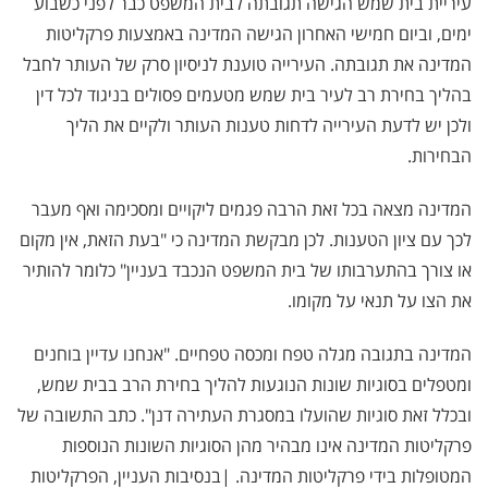
עיריית בית שמש הגישה תגובתה לבית המשפט כבר לפני כשבוע
ימים, וביום חמישי האחרון הגישה המדינה באמצעות פרקליטות
המדינה את תגובתה. העירייה טוענת לניסיון סרק של העותר לחבל
בהליך בחירת רב לעיר בית שמש מטעמים פסולים בניגוד לכל דין
ולכן יש לדעת העירייה לדחות טענות העותר ולקיים את הליך
הבחירות.
המדינה מצאה בכל זאת הרבה פגמים ליקויים ומסכימה ואף מעבר
לכך עם ציון הטענות. לכן מבקשת המדינה כי "בעת הזאת, אין מקום
או צורך בהתערבותו של בית המשפט הנכבד בעניין" כלומר להותיר
את הצו על תנאי על מקומו.
המדינה בתגובה מגלה טפח ומכסה טפחיים. "אנחנו עדיין בוחנים
ומטפלים בסוגיות שונות הנוגעות להליך בחירת הרב בבית שמש,
ובכלל זאת סוגיות שהועלו במסגרת העתירה דנן". כתב התשובה של
פרקליטות המדינה אינו מבהיר מהן הסוגיות השונות הנוספות
המטופלות בידי פרקליטות המדינה. |בנסיבות העניין, הפרקליטות