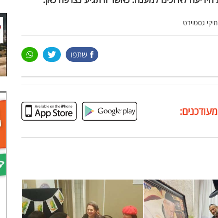
מיקי גסטוירט
שתפו
מעודכנים: