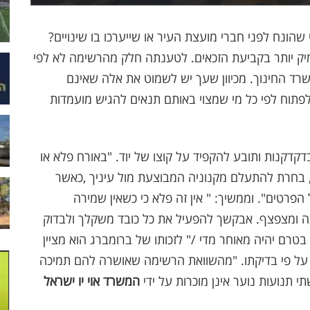
שהונח לפני חברי מועצת העיר או שייערכו בו שינויים?
יק יותר בקביעת הזכאים. לטענתה חלק מהרשימה לא לפי
רד החינוך. מכיוון שעך יש לשמוט את אלה שאינם
לפתוח לפי כל מי שמצוי באותם תנאים להגיש מועמדות
קדקנות ותובע להקפיד על קוצו של יוד. "באורח פלא או
, בחרת להתעלם מקנוניה המבוצעת מול עיניך
,
כאשר
פרטים". וממשיך: " אין זה פלא כי כשאין שמירה
וצה ומצפצף. אבקשך להפעיל את כל כובד משקלך ולבדוק
 בטרם יהיה מאוחר מדי
"/
לזכותו של ברומברג הוא מציין
י על פי בדיקתו. "מהשוואת הרשימה שאושרה להם תמיכה
 תנועות נוער אינן מוכרות על ידי
המשרד
אוי יו ישראל