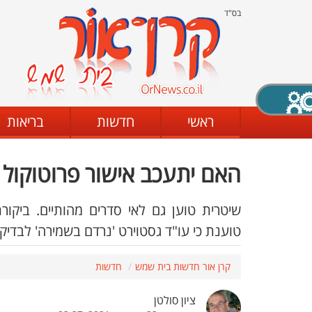
בס"ד
X סגירה
ראשי
חדשות
בריאות
האם יתעכב אישור פרוטוקול
דת
מצב שחור - לבן
קביעת ניגודיות
שיטרית טוען גם לאי סדרים מהותיים. ביקו
טוענת כי עו"ד גסטוירט 'נרדם בשמירה' לבדי
ים
גופן קריא
הגדלת האתר
קרן אור חדשות בית שמש
חדשות
ציון סולטן