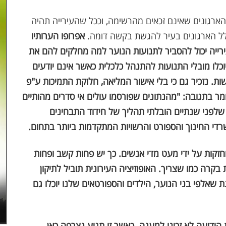
ארגונים שאינם זכאים מהרשימה, וככל שהעירייה תהיה
כלל הארגונים בעיר להגשת בקשה דומה
.
אפרופו הערותיו
רייה יכול להסביר לתנועות הנוער למה מחלקים להם את
כלו מובלי התנועות להתנהל כלכלית כאשר אינם יודעים
שות.
נזכיר גם כי בלי אישור המליאה, חלוקת התמיכות ע"פ
ר בתגובה: "מהנתונים שפורסמו עולים אי סדרים מהותיים
שלפני שנתיים הובלתי תהליך של חידוד התבחינים
די החינוך והספורט והרשויות המתקדמות ביותר בתחום.
חזקות על ידי מעט מדי אנשים. כך יש פחות קשב ופחות
קרה כמו שצריך. האופוזיציה העירונית תוביל לתיקון
 שאלפי בני הנוער, הילדים והספורטאים שלנו יוכלו גם
דיעה לא זכינו למענה. כאשר זו תגיע נצרפה כאן.