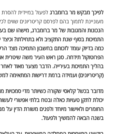
לפיכך מבקש מר ברומברג
לפעול במיידית להסרת ה
מעוניינת לתמוך בהם לפרסם קריטריונים שווים ל
הנכונות והמגובות של מר ברומברג, מישהו שם בעי
התמיכות בסוף שנת התקציב ולא בתחילתו? וכיצד יו
כמה בדיוק עומד לזכותם בחשבון התמיכה מצד הר
הפרוטוקול תידחה. סגן ראש העיר משה שיטרית אומ
בהליך התמיכות בעירייה. הדבר מצער מאוד לאחר 
(קריטריונים) ועמידה ברמת דרישות המתאימה למשר
מדובר בכשל קלאסי שקורה כשיותר מדי סמכויות מו
יכולת לתקן טעויות כאלה ובטח בלתי אפשרי לעשות ב
החומרים ולאישור מיוחד ולפנים משורת הדין על מנת
בשנה הבאה להמשיך ולפעול.
ביקשנו התייחסות המחלקה המשפטית, עד העלאת הי