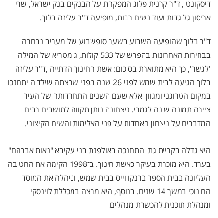
דיסקונט , ד"ר קרנית פלוג המפקחת על הבנקים בנק ישראל, שרי
אריסון גל גדות ועוד נשים רבות, מופיעה ד"ר עליזה בלוך.
ד"ר בלוך שהופיעה השבוע בשער סופשבוע של מעריב נבחרה
בבחירות האחרונות בהפרש של 533 קולות, גימטריא של המילה
'לגשר', כך היא מתוארת בסיכום: אשת החינוך הדתייה
,
ד"ר עליזה
בלוך הגיעה לבית שמש לפני 26 שנה מפני שרצתה שילדיה יתחנכו
במקום הטרוגני ומגוון. אלא שעם השנים התחרדותה של העיר
ציירה תמונה שונה לגמרי. ניצחונה נותן תקווה לתושבים רבים
המדברים על ניצחון האחדות על פני האלימות והשיח הקיצוני
.
היא גדלה בקריית גת והתחנכה באולפנת בני עקיבא "נאות אברהם"
בערד. היא מוכרת בעיקר כאשת חינוך. ב־1998 הקימה את החטיבה
העליונה בבית הספר ברנקו וייס בבית שמש, וניהלה את המוסד
החינוכי במשך 14 שנים. בנוסף, היא מרצה במכללת לוינסקי
ומנהלת תוכנית להכשרת מנהלים
.