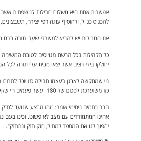
אפשרות אחת היא משלוח חבילות למשפחות אשר נו
להכניס כנ"ל, ולהוסיף עוגה דפי יצירה, תשבצונים, מ
את החבילות יש להביא למשרדי שעלי תורה ברח נחל שורק 6
כל הקהילות בכל הרשת מגוייסים לטובת המשימה כ
יחולקו בידי רצים אשר יצאו מבית עלי תורה לכל המחו
מי שמתקשה לארגן בעצמו חבילה כזו יוכל לתרום ב
כזו משוערכת לסכום של 180- עשר פעמים חי שקלים. ניתן לקבל קבלה פטורה ממס.
הרב רחמים ניסימי אומר: "זהו מבצע שנועד לחזק 
אחינו המתמודדים עם מצב לא פשוט. זכינו בעם נ
יהפוך לנו את המספד למחול, חזק חזק ונתחזק".
נושאים:
שעלים, שעלי תורה, הרב רחמים ניסימי, בית שמש, ח