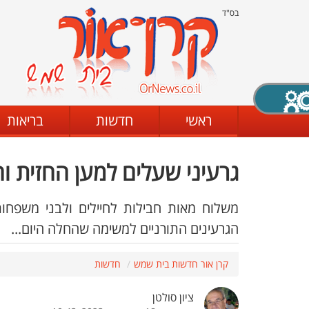
בס"ד
X סגירה
ראשי
חדשות
בריאות
גרעיני שעלים למען החזית וה
דת
מצב שחור - לבן
קביעת ניגודיות
משלוח מאות חבילות לחיילים ולבני משפחות
הגרעינים התורניים למשימה שהחלה היום...
ים
גופן קריא
הגדלת האתר
קרן אור חדשות בית שמש
חדשות
ציון סולטן