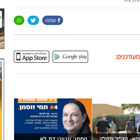
שתפו
מעודכנים:
א- קק"ל תחלק
זוסמן: ענייני דת לא