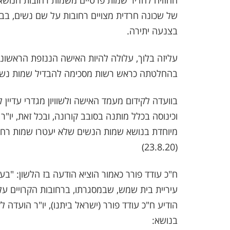
ההזויה להדיר שמות פרטיים משמות רחובות הנושאים
של שכונה חרדית מצויים רחובות על שם נשים, בב
בצנעה יתירה.
עליזה בלוך, עלולה להיות האישה הננזפת הראשונה 
בהחלטתה כראש רשות מסכימה להבדיל שמות נשים
בוועדה לקידום מעמד האישה ולשוויון מגדרי עדיין 
וכינוסה בכלל מותנה בסובב קורונה, ובכל זאת, יו"ר
מיוחדת בנושא שמות הנשים שלא יעטרו שמות רחוב
(23.8.20)
ח"כ עודד פורר כאמור הוציא הודעה בז הלשון: "ב
עיריית בית שמש, שבמסגרתו, ברחובות הקרויים על
הודיע ח"כ עודד פורר (ישראל ביתנו), יו"ר הועדה לקי
בנושא: