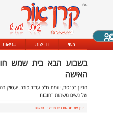
בס"ד
X סגירה
ראשי
חדשות
בריאות
בשבוע הבא בית שמש חוזרת
דת
מצב שחור - לבן
קביעת ניגודיות
האישה
הדיון בכנסת, יוזמת ח"כ עודד פורר, יעסוק 
ים
גופן קריא
הגדלת האתר
של נשים משמות רחובות
קרן אור חדשות בית שמש
חדשות