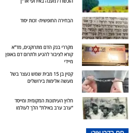
הוכשרו למענה באירועי אר"ן
הבחירה החופשית- זכות יסוד
מקררי בנק הדם מתרוקנים, מד"א
קורא לציבור להגיע ולתרום דם באופן
מיידי
קטין בן 15 מבית שמש נעצר בשל
מעשה אלימות בירושלים
חלוץ העיתונות המקומית ומייסד
"ערב ערב באילת" הלך לעולמו
חם בקרן אור: