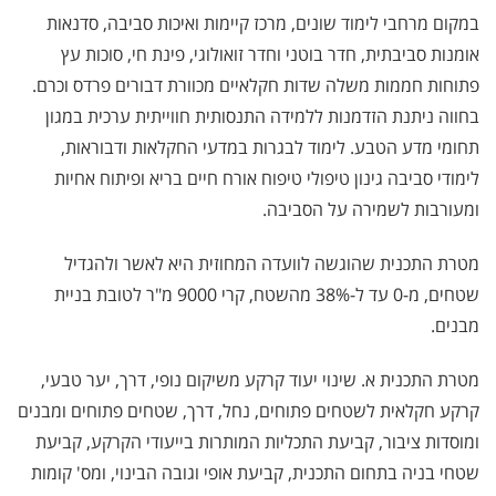
במקום מרחבי לימוד שונים, מרכז קיימות ואיכות סביבה, סדנאות
אומנות סביבתית, חדר בוטני וחדר זואולוגי, פינת חי, סוכות עץ
פתוחות חממות משלה שדות חקלאיים מכוורת דבורים פרדס וכרם.
בחווה ניתנת הזדמנות ללמידה התנסותית חווייתית ערכית במגון
תחומי מדע הטבע. לימוד לבגרות במדעי החקלאות ודבוראות,
לימודי סביבה גינון טיפולי טיפוח אורח חיים בריא ופיתוח אחיות
ומעורבות לשמירה על הסביבה.
מטרת התכנית שהוגשה לוועדה המחוזית היא לאשר ולהגדיל
שטחים, מ-0 עד ל-38% מהשטח, קרי 9000 מ"ר לטובת בניית
מבנים.
מטרת התכנית א. שינוי יעוד קרקע משיקום נופי, דרך, יער טבעי,
קרקע חקלאית לשטחים פתוחים, נחל, דרך, שטחים פתוחים ומבנים
ומוסדות ציבור, קביעת התכליות המותרות בייעודי הקרקע, קביעת
שטחי בניה בתחום התכנית, קביעת אופי וגובה הבינוי, ומס' קומות