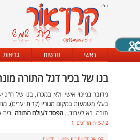
בס"ד
X סגירה
ראשי
חדשות
בריאות
בנו של בכיר דגל התורה מונ
דת
מצב שחור - לבן
קביעת ניגודיות
מדובר במינוי אישי, ולא במכרז, בנו של ח"כ
בעלי משמעות במקום מגוריו (קרית יערים). מה
תורה, בא לעבוד...
הפסד לעולם התורה
. בית 
ים
גופן קריא
הגדלת האתר
2
/
5
☆ מדרגים:
1
קרן אור חדשות בית שמש
חדשות