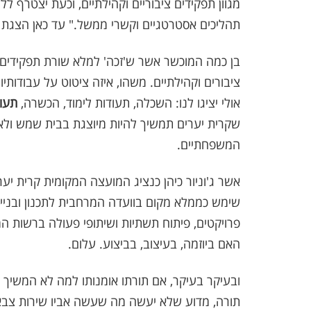
מגוון תפקידים ציבוריים וקהילתיים, וכעת יצטרף לל
תהליכים אסטרטגיים וקשרי ממשל." עד כאן הצגת
בן כמה המוכשר אשר ש'זכה' למלא שורת תפקידים אר
ציבורים וקהילתיים. משהו, איזה ציטוט על עבודותיו
אולי יציגו לנו: השכלה, תעודות לימוד, הכשרה,
תעו
שקרית יערים תמשיך להיות מיוצגת בבית שמש ולא 
המשפחתיים.
אשר ג'וניור כיהן כנציג המועצה המקומית קרית יערי
שימש כממלא מקום בוועדה המרחבית לתכנון ובניי
פרויקטים, פיתוח תשתיות ושיתופי פעולה ברשות ה
האם ביוזמה, בעיצוב, בביצוע. עלום.
ובעיקר בעיקר, אם תורתו אומנותו למה לא המשיך 
תורה, מדוע שלא יעשה מה שעשה אביו שירות צבאי