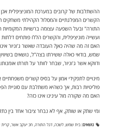
ההשתלבות של קרובים במערכת המוניציפלית אכן 
הקשרים המפלגתיים והמסלול הקהילתי משחקים תפ
התורה" ובעל השפעה עצומה ברשויות המקומיות הח
ועשייה מוניציפלית, והקשרים הללו פותחים דלתות לת
האם זה מה שהיה כאן? העובדה שאשר ג'וניור אינו
שמש, בודאי כאלה ששירתו בצה"ל, נושאים בשיוויון
ודווקא אשר ג'וניור, שבחר לוותר על תורתו אומנותו
מינויים לתפקידי אמון על בסיס קשרים משפחתיים 
פוליטיות רבות, אך כשהיא משתלבת עם סוגיית הפט
האם מה שקורה מול עינינו אינו כזה?
ומי שתק או שותק, אף לא נבחר ציבור אחד בין כת
נושאים:
בית שמש, לשכה, דגל התורה, חכ יעקב אשר, קרית י