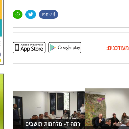
שתפו
מעודכנים:
רמה ד- מלחמות תושבים