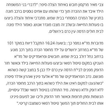
צבי מאיר מרקסון חובש באיחוד הצלה סיפר: "לדברי בני המשפחה
הילד איבד את ההכרה תוך כדי שהותו עם אחים נוספים ברכב חונה
בחניון של המרכז המסחרי בבית שמש. מתנדבי איחוד והצלה ביצעו
בו פעולות החייאה ובשלב זה מצבו מוגדר אנוש. כאמור הילד פונה
לבית חולים הדסה עין כרם בירושלים.
מדוברות מד"א נמסר כך: :בשעה 16:24 התקבל דיווח במוקד 101
של מד"א במרחב ירושלים על ילד מחוסר הכרה בתוך רכב מונע
ברחוב נחל דולב בבית שמש. חובשים ופראמדיקים של מד"א
העניקו במקום טיפול רפואי וביצעו פעולות החייאה בילד וכאשר חזר
הדופק מפנים לבי"ח הדסה עין כרם ילד כבן 5 במצב קשה כשהוא
מונשם. נדב הפראמדיקים של מד"א אלעד פינץ ואהרון אדלר סיפרו:
"כשהגענו למקום ראינו את הילד כשהוא בתוך הרכב מחוסר הכרה,
ללא דופק וללא נשימה. מיד התחלנו בטיפול רפואי שכלל עיסויים,
הנשמות ומתן תרופות וכאשר חזר הדופק וליבו שב לפעום פינינו
אותו לבית החולים תוך המשך טיפול רפואי כשמצבו קריטי."