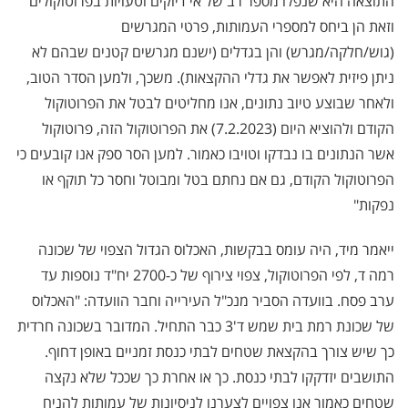
התוצאה היא שנפלו מספר רב של אי דיוקים וטעויות בפרוטוקולים
וזאת הן ביחס למספרי העמותות, פרטי המגרשים
(גוש/חלקה/מגרש) והן בגדלים (ישנם מגרשים קטנים שבהם לא
ניתן פיזית לאפשר את גדלי ההקצאות). משכך, ולמען הסדר הטוב,
ולאחר שבוצע טיוב נתונים, אנו מחליטים לבטל את הפרוטוקול
הקודם ולהוציא היום (7.2.2023) את הפרוטוקול הזה, פרוטוקול
אשר הנתונים בו נבדקו וטויבו כאמור. למען הסר ספק אנו קובעים כי
הפרוטוקול הקודם, גם אם נחתם בטל ומבוטל וחסר כל תוקף או
נפקות"
ייאמר מיד, היה עומס בבקשות, האכלוס הגדול הצפוי של שכונה
רמה ד, לפי הפרוטוקול, צפוי צירוף של כ-2700 יח"ד נוספות עד
ערב פסח. בוועדה הסביר מנכ"ל העירייה וחבר הוועדה: "האכלוס
של שכונת רמת בית שמש ד'3 כבר התחיל. המדובר בשכונה חרדית
כך שיש צורך בהקצאת שטחים לבתי כנסת זמניים באופן דחוף.
התושבים יזדקקו לבתי כנסת. כך או אחרת כך שככל שלא נקצה
שטחים כאמור אנו צפויים לצערנו לניסיונות של עמותות להניח