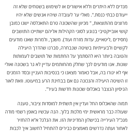
מנדים ללא היתרים וללא אישורים או לשימוש בשטחים שלא זה
ייעודם כבתי כנסת
.
". מאלי ער לעובדה שיהיו אנשים שלא יהיו
מרוצים מהתוצאות, " מכיוון שהשכונה טרם התאכלסה ישנו כמובן
קושי אובייקטיבי בנוגע לסוגי הקהילות אליהם ישתייכו התושבים
(חסידים
,
ליטאיים, עדות מזרח ועוד). משכך, ולמרות שאנו מודעים
לקשיים ולבעייתיות בשיטה שנבחרה, סברנו שהדרך היעילה
והטובה ביותר היא להסתמך על החתמות של תושבים לעמותות
שונות. אנו מודעים לכך שחלק מהחותמים עדיין לא גר בשכונה ואולי
אף לא יגורו בה, אבל כאמור מצאנו כי בנסיבות העניין ובסד הזמנים
זו השיטה היעילה והנכונה גם אם בבחינת הרע במיעוטו. וזאת לאור
הניסיון הנצבר באכלוס שכונות חדשות בעיר".
תמוה שהאכלוס החל ועדין אין תשתית למוסדות ציבור, טענה
שעולה כבר מראשית ימי מלכות בלוך. הנה עכשיו באופן רשמי מודה
מנכ"ל העירייה בכישלון המדיניות הזו. את הגלגל א"א להחזיר
לאחור ועתה נדרשים מאמצים כבירים להתחיל לחשוב איך לכבות