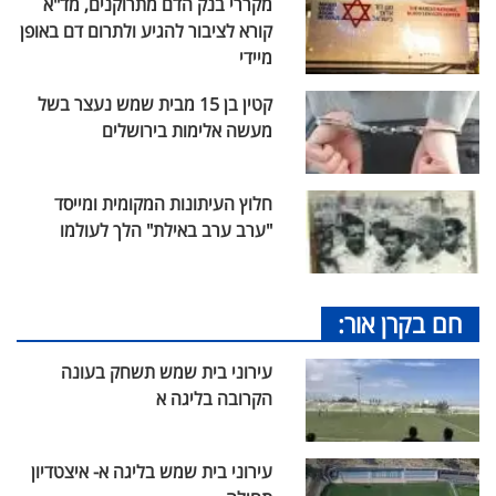
מקררי בנק הדם מתרוקנים, מד"א
קורא לציבור להגיע ולתרום דם באופן
מיידי
קטין בן 15 מבית שמש נעצר בשל
מעשה אלימות בירושלים
חלוץ העיתונות המקומית ומייסד
"ערב ערב באילת" הלך לעולמו
חם בקרן אור:
עירוני בית שמש תשחק בעונה
הקרובה בליגה א
עירוני בית שמש בליגה א- איצטדיון