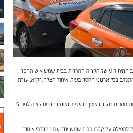
דב המיתולוגי של הקריה החרדית בבית שמש איש החסד
נדב בכל ארגוני החסד בעיר, איחוד הצלה, זק"א, עזרת
ר' אברהם זצ"ל שעסק כל ימיו בתורה תפילה וגמילות חסדים נהרג באופן טראגי בתאונות דרכים קשה לפני 5
ל לתפילה על קברו בבית שמש יחד עם מתנדבי איחוד