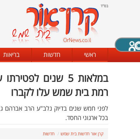
בס"ד
X סגירה
ראשי
חדשות
בריאות
במלאות 5 שנים לפטי
דת
מצב שחור - לבן
קביעת ניגודיות
רמת בית שמש עלו לקברו
לפני חמש שנים בדיוק נלב"ע הרב אברהם ג
ים
גופן קריא
הגדלת האתר
בכל ארגוני החסד.
קרן אור חדשות בית שמש
חדשות