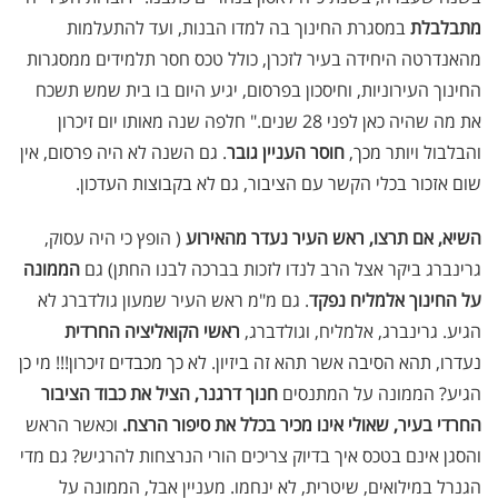
מתבלבלת
במסגרת החינוך בה למדו הבנות, ועד להתעלמות
מהאנדרטה היחידה בעיר לזכרן, כולל טכס חסר תלמידים ממסגרות
החינוך העירוניות, וחיסכון בפרסום, יגיע היום בו בית שמש תשכח
את מה שהיה כאן לפני 28 שנים." חלפה שנה מאותו יום זיכרון
והבלבול ויותר מכך,
חוסר העניין גובר
. גם השנה לא היה פרסום, אין
שום אזכור בכלי הקשר עם הציבור, גם לא בקבוצות העדכון.
השיא, אם תרצו, ראש העיר נעדר מהאירוע
( הופץ כי היה עסוק,
גרינברג ביקר אצל הרב לנדו לזכות בברכה לבנו החתן) גם
הממונה
על החינוך אלמליח נפקד
. גם מ"מ ראש העיר שמעון גולדברג לא
הגיע. גרינברג, אלמליח, וגולדברג,
ראשי הקואליציה החרדית
נעדרו, תהא הסיבה אשר תהא זה ביזיון. לא כך מכבדים זיכרון!!! מי כן
הגיע? הממונה על המתנסים
חנוך דרגנר, הציל את כבוד הציבור
החרדי בעיר, שאולי אינו מכיר בכלל את סיפור הרצח.
וכאשר הראש
והסגן אינם בטכס איך בדיוק צריכים הורי הנרצחות להרגיש? גם מדי
הגנרל במילואים, שיטרית, לא ינחמו. מעניין אבל, הממונה על