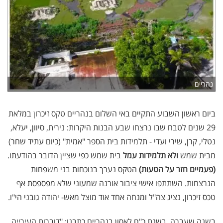
נהריים
ביום ראשון השבוע התקיים באי השלום בנהריים טקס זיכרון במלאת
29 שנים לטבח שבו נרצחו שבע הבנות היקרות: נירית, סיוון, יעלא,
נטלי, קרן, שירי ועדי - תלמידות בית הספר "אמית" (כיום עתיד שחר)
מבית שמש
ולא תלמידות עמל
בית שמש כפי שציין הדובר בהודעתו.
(פעמיים חזר על הטעות)
הטקס נערך בנוכחות בני משפחות
הנרצחות. השתתפו אישי ציבור אורנה שמעוני שלא מפספסת אף
טכס זיכרון, נציג צה"ל ומנחה אחד אוד מוצל מאש- יהודה גובני הי"ו.
בשנה שעברה, בשנת כ"ח לאסון בנהריים כתבנו: "דוברות העירייה