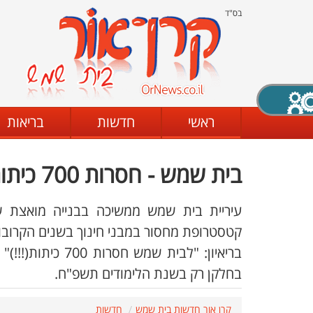
בס"ד
X סגירה
ראשי
חדשות
בריאות
בית שמש - חסרות 700 כיתות, בונים רק כ-230!!!!
דת
מצב שחור - לבן
קביעת ניגודיות
עיריית בית שמש ממשיכה בבנייה מואצת ש
קטסטרופת מחסור במבני חינוך בשנים הקרובו
ים
גופן קריא
הגדלת האתר
בחלקן רק בשנת הלימודים תשפ"ח.
קרן אור חדשות בית שמש
חדשות