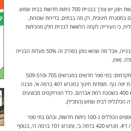
לפני כן, לפי ריאיון שנתן איציק אלמליח לאתר החדשות jdn יש צורך בבניית 700 כיתות חדשות בבית שמש.
ם במסגרת חינוכית, רק מה בבתים, בדירות שכורות,
יח, כי העירייה לקחה הלוואות לבניית חלק מהכיתות
אלמליח גם מגלה כי משרד החינוך נותן הרשאות לבנייה, אבל מה שהוא נותן בסה"כ זה 50% מעלות הבנייה
. (אוי).
בין הפרויקטים המרכזיים הנמצאים בשלבי ביצוע מתקדמים: בתי ספר חדשים במגרשים 705 ו509-510
ברמה ד׳. קומפלס חינוך לבנות במגרש A37 בשכונת יפה נוף. מוסדות חינוך במגרש 401 ברמה א׳, מבנה
חינוך במגרש 712 רמה ד׳, קומפלקס חינוך במגרש 400 בשכונת רמת אברהם. כלל הפרויקטים מבוצעים
 הכלכלית לבית שמש (החכ״ל).
במקביל, מקודמים לשנת 2027 שמונה פרויקטים נוספים הכוללים כ-100 כיתות חדשות, ובהם בתי ספר
חדשים במגרשים 508 ברמה ג2, מגרש 202 ברמה ד׳4, מגרש 420 ברמה ב׳, ומגרש 101 ברמה ה׳, בנוסף