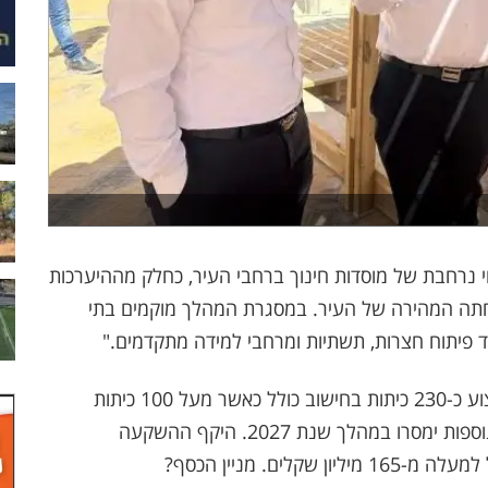
י נרחבת של מוסדות חינוך ברחבי העיר, כחלק מההיערכות
חתה המהירה של העיר. במסגרת המהלך מוקמים בתי
לצד פיתוח חצרות, תשתיות ומרחבי למידה מתקדמים."
על פי נתוני מנהל החינוך, נמצאות כיום בשלבי ביצוע כ-230 כיתות בחישוב כולל כאשר מעל 100 כיתות
צפויות להימסר במהלך שנת 2026 וכ-130 כיתות נוספות ימסרו במהלך שנת 2027. היקף ההשקעה