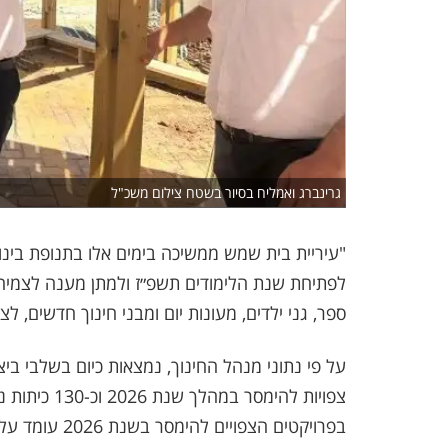
גרינברג ואמליח בסיור בשטח צילום משכ"ל
"עיריית בית שמש ממשיכה בימים אלו בתנופת בינו
לפתיחת שנת הלימודים תשפ״ז ולמתן מענה לצמי
ספר, גני ילדים, מעונות יום ומבני חינוך חדשים, 
בפרויקטים הצפויים להימסר בשנת 2026 עומד על למעלה מ-165 מיליון שקלים. מניין הכסף?