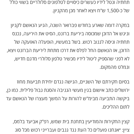
תחתיה ונטל לידיו כעשרים כיסויים לטלפונים סלולריים בשווי כולל
של כ-1,500 ש"ח ויצא לאחר מכן מהקניון.
במקרה דומה שארע בחודש פברואר השנה, הגיע הנאשם לקניון
וניגש אל הדוכן שמכוסה ביריעת ברזנט, הסיט את היריעה, נכנס
תחתיה וניסה לגנוב רכוש. בשל במעשיו, הופעלה האזעקה של
הדוכן, אז הנאשם החל לפלס את דרכו מתחת ליריעת הברזנט ויצא,
לא לפני שהספיק ליטול לידיו מכשיר טלפון סלולרי מדגם חדיש,
ונמלט מהמקום.
בסיום חקירתם של השניים, הגישה נגדם יחידת תביעות מחוז
ירושלים כתב אישום בגין מעשי הגניבה והסגת גבול פלילית. כמו כן,
ביקשה התביעה מבימ"ש להורות על המשך מעצרו של הנאשם עד
לתום ההליכים.
קצין החקירות והמודיעין בתחנת בית שמש, רפ"ק אביעד בלמס,
ציין: ״אנחנו פועלים כל העת נגד גנבים ועברייני רכוש מכל סוג