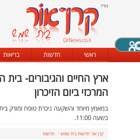
בס"ד
X סגירה
ראשי
חדשות
בריאות
ארץ החיים והגיבורים- בית 
דת
מצב שחור - לבן
קביעת ניגודיות
המרכזי ביום הזיכרון
במאמץ מיוחד והשקעה ניכרת טופח ומורק בית 
ים
גופן קריא
הגדלת האתר
בשעה 11:00.
קרן אור חדשות בית שמש
חדשות