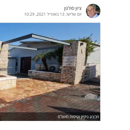
ציון סולטן
הדגשת קישורים
הדגשת כותרות
יום שלישי, 13 באפריל 2021, 10:29
כבר
כיבוי הבהובים
התאמת קריאה
ההגדרות
 נגישות
 ESN
מבצע ניקיון וטיפוח מושלם