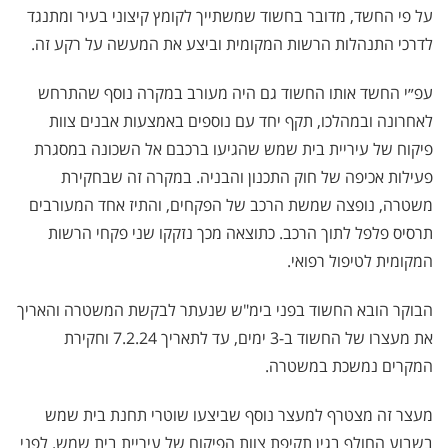
על פי החשד, מדובר בחשוד שמשתייך לקומץ קיצוני בעיר ומתנגד
לדרכי התנהלות הרשות המקומית וביצע את המעשה על רקע זה.
עפ״י החשד אותו החשוד גם היה מעורב במקרה נוסף שהתרחש
לאחרונה ובמהלכו, תקף יחד עם נוספים באמצעות אבנים צוות
פיקוח של עיריית בית שמש שהגיעו ברכבם אל השכונה במסגרת
פעילות אכיפה של חוק התכנון והבניה. במקרה זה שבחקירת
משטרה, נופצה שמשת הרכב של הפקחים, והתיז אחד המעורבים
תרסיס פלפל לתוך הרכב. כתוצאה מכך נזקקו שני פקחי הרשות
המקומית לטיפול רפואי.
הבוקר הובא החשוד בפני בימ"ש שנעתר לבקשת המשטרה והאריך
את מעצרו של החשוד ב-3 ימים, עד לתאריך 7.2.24 וחקירת
המקרים נמשכת במשטרה.
מעצר זה מצטרף למעצר נוסף שביצעו שוטרי תחנת בית שמש
בשבוע החולף בגין תקיפת צוות הפיקוח של עיריית בית שמש. לפני