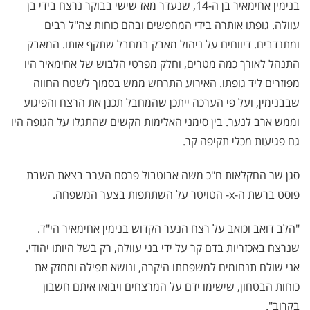
בנימין אחימאיר בן ה-14, שנעדר מאז שישי בבוקר נרצח בידי בן
עוולה. גופתו אותרה בידי המחפשים ובהם כוחות צה"ל רבים
ומתנדבים. דיווחים על ניהול מאבק במחבל שתקף אותו. המאבק
התנהל לאורך כמה מטרים, וחלק מפרטי הלבוש של אחימאיר היו
מפוזרים ליד גופתו. האירוע התרחש ממש בסמוך לשטח החווה
שבבנימין, ועל פי הערכה ייתכן שהמחבל תכנן את הרצח והפיגוע
וממש ארב לנער. בין סימני האלימות הקשים שהתגלו על הגופה היו
גם פגיעות מכלי תקיפה קר.
סגן שר החקלאות ח"כ משה אבוטבול פרסם הערב בצאת השבת
פוסט ברשת ה-x- הטויטר על השתתפות בצער המשפחה.
"הלב דואב וכואב על רצח הנער הקדוש בנימין אחימאיר הי"ד.
שנרצח באכזריות בדם קר על ידי בני עוולה, רק בשל היותו יהודי.
אני שולח תנחומים למשפחתו היקרה, ונושא תפילה ומחזק את
כוחות הבטחון, שישימו ידם על המרצחים ויבואו איתם חשבון
בקרוב".