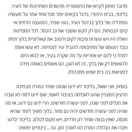
מדובר מוזמן לקרוא את ההסטוריה מהשנים האחרונות של העיר.
בליכוד, בבית היהודי, בדגל בקיאים יותר מכל אחד אחר על מעשיה
ומחדליה של בלוך בניהול העיר, נווה שמיר, המועצה הדתית אי
קיום הבטחות, הם רק הקש ששבר את גב הגמל. לכל המפלגות
האלה היו ויש עשרות סיבות לקום ולעזוב את קואליציית בלוך תחת
כובד העומס של מחויבותה להוביל עיר לצמיחה. לא עשו זאת!!
למה? כי להם יש אחריות על מה שקרה בעיר, אז לבוא היום
ולהאשים רק את בלוך, זה לא הוגן, הם אשמים באותה מידה
למציאות בה בית שמש מתנהלת.
באמת, אני שואל, בליכוד לא ידעו שנווה שמיר גמורה מבחינת
הרעיון המצויין שהגו לאכלסה בציבור לאומי. ואם ידעו למה לא שברו
את הכלים לפני שנה, לפני עשרה חודשים. הרי ידעו גם ידעו, אז מה
שהיה לפני עשרה חודשים יהיה גם מחר. בלוך משיך לזמר שהיא
מנסה, שאין בנווה שמיר רק חרדים, ויש מקום לכולם. בליכוד יבלעו
ויזכרו את הגלולה המרה הזו לאורך זמן. עד... בינתיים ימשיכו