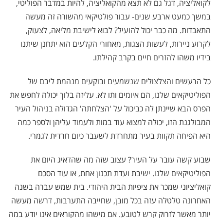
לקואליציה, דגל גם לא תצא מהקואליציה, להיות במדבר הפוליטי,
במשך כמעט ארבע שנים- עבור פולטיקאי מהשורה זה מעשה
התאבדות. מה כבר יכול להועיל? לבוא לישיבת מליאה, לצעוק,
לקרוע ניירות, לעשות הצגות, מאחורי הקלעים הוא יתחנן שיתנו
בידיו משהו להזרים חיים בקרב קהילתו.
כל הרעשים והצלצולים שנשמעים ובוקעים מנהמת ליבם של
הפוליטיקאים שלנו, הם איומים ותו לא. עליזה בלוך יכולה לחפש את
הפרס הבא שיינתן לה כביכול על 'הצלחתה' הגדולה בניהול העיר
המבולגנת הזו, יכולה למצוא עוד במות ולעמוד עליהן ולספר כמה
היא הפיחה תקוות בעיר מתחרדת לשעבר כיום חרדית לגמרי.
שבוע קשה עובר על העיר? עצוב שזה מה שהדאיג היום את
הפוליטיקאים שלנו. ישיבת ועדת תכנון אחת, או עוד הסכם
קואליציוני שמכר את ציפיות הבית היהודי. בית שמש עברה בשנה
האחרונה טלטלה עזה בכל מובן, שחייבה התערבות, דרשה מעשה
יותר מאשר לזרוק קרש לטובע. אם מישהו מהקוראים אינו יודע במה