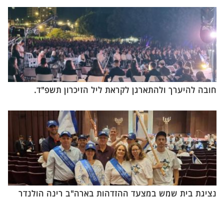
חובה להיערך ולהתארגן לקראת ליל הזיכרון תשפ"ד.
נציגת בית שמש במצעד ההזדהות בארה"ב רינה הולנדר