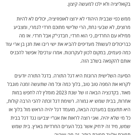
בקואליציה ולא ילכו למעשה קיצון.
ממש כפי שבבית היהודי לא ירוצו לאופוזיציה, יכולים לא להיות
מרוצים, לא שבעי נחת, הרי שלישי מתוכם חרדי לגמרי, ומצביע
ממילא עם החרדים, כי הוא חרדי, חבדני"ק אבל חרדי. אז מה
כבריכולים לעשות? מעדיפים להביא את ישי ריבו ואת חנן בן ארי עוד
כמה פעמים, במקום לכוון לעקרונות. אמרו ערכים? אפשר להכניס
אותם להקפאה בשלב הזה.
הסיעה השלישית הרוגזת היא דגל התורה. בדגל התורה יודעים
לקרוא את המפה טוב טוב, בלוך כמה וכל מה שתעשה זמנה מוגבל
מאוד. בקדנציה הבאה זו של שנת 2023 מומלץ לה לחפש במות
אחרות, בבית שמש יא גמורה. רשימת דגל זכתה להכי הרבה קולות,
היא תתעצם במערכה הבאה, מועמד דגל יהיה הראש מול בלוך או
כל מי שלא יהיה. ואני רוצה לראות את אגו"י יצביעו נגד דגל בבית
שמש, מיד זה ידחיק אשר בכל הערים החרדיות בארץ. בית שמש
תמורת אלעד תמורת ביתר. זה מה שיהיה...