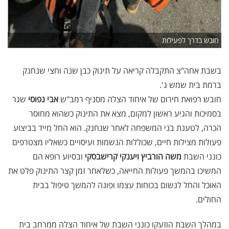
חובש בדרך לפעילות
בשבת אחה"צ התקבלה קריאה על תינוק כבן שנה וחצי שנחנק
ברמת בית שמש ג'.
חובש רפואת חירום של איחוד הצלה מסניף רמב"ש
אבי נפוסי
שגר
בסמיכות והגיע ראשון למקום, מצא את התינוק כשהוא מחוסר
הכרה, לטענת בני המשפחה לאחר שנחנק. הוא החל מייד בביצוע
פעולות מצילות חיים, שכוללות הנשמות ועיסויים כשאליו מצטרפים
כונני השבת
משה הורביץ ויענקי קרישבסקי
ובסיוע רופא הם
המשיכו בהמשך פעולות החייאה, כשלאחר זמן קצר התינוק פלט את
האוכל והחל לנשום בכוחות עצמו ופונה להמשך טיפול בבית
החולים.
במהלך השבת הוזעקו כונני השבת של איחוד הצלה ממרחב בית