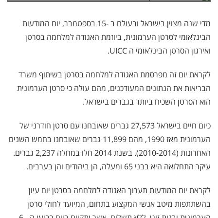
מדי שנה מצוין בישראל ובעולם ב -15 בספטמבר, יום המודעות
הבינלאומי לסרטן הערמונית, ביוזמת האגודה למלחמה בסרטן
ואירגון הסרטן הבינלאומי ה UICC.
לקראת יום זה מפרסמת האגודה למלחמה בסרטן בשיתוף משרד
הבריאות את הנתונים המעודכנים, מהם עולה כי סרטן הערמונית
הוא הסרטן השכיח ביותר בגברים בישראל.
כיום חיים בישראל 27,573 גברים שאובחנו עם סרטן חודרני של
הערמונית מאז 1990, מהם 11,899 גברים שאובחנו בחמש השנים
האחרונות (2010-2014). בשנת 2014 חלו במחלה 2,237 גברים.
עיקר התחלואה היא בבני 65 ומעלה, הן ביהודים והן בערבים.
לקראת יום המודעות תערוך האגודה למלחמה בסרטן יום עיון
בהשתתפות מיטב אנשי המקצוע בתחום, המיועד לחולי סרטן
הערמונית ובנות זוגן, ללא תשלום, אשר יתקיים ביום רביעי ה - 6