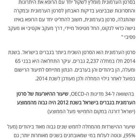
בסרטן הערמונית מומלץ לשקול יחד עם הרופא את היתרונות
והחסרונות שבביצוע בדיקות האבחון לסרטן הערמונית ובמקרה
שהתגלה, סרטן בערמונית, חשוב להחליט יחד עם הרופא באיזו
גישה כדאי לנקוט, החל מטיפול מיידי, דרך מעקב אקטיבי או מעקב
פסיבי "
סרטן הערמונית הוא הסרטן השכיח ביותר בגברים בישראל. בשנת
2014 חלו במחלה 2,237 גברים. עיקר התחלואה היא בבני 65
ומעלה, הן ביהודים והן בערבים. הנתון מתייחס לתיעוד הרישום
בפועל לאחר גילוי המחלה ולכן מעודכן לשנת 2014.
 בהשוואה ל-34 מדינות ה-OECD,
שיעור ההיארעות של סרטן
הערמונית בגברים בישראל בשנת 2012 היה גבוה מהממוצע
(ישראל דורגה במקום החמישי מעל הממוצע)
שיעור ההישרדות מהמחלה לחמש שנים גבוה מאוד ביהודים (מעל
95%), ונוטה לעלות במי שמאובחנים בשנים מאוחרות יותר; גם