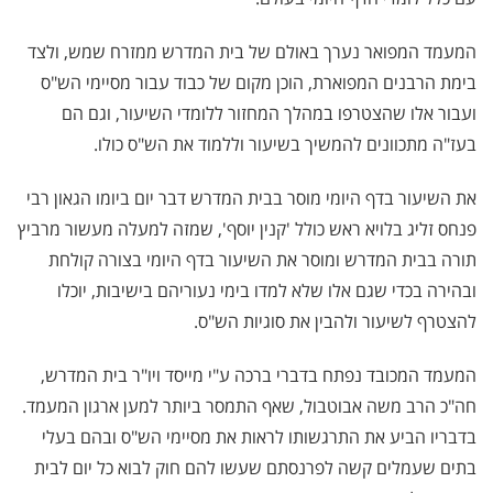
המעמד המפואר נערך באולם של בית המדרש ממזרח שמש, ולצד
בימת הרבנים המפוארת, הוכן מקום של כבוד עבור מסיימי הש"ס
ועבור אלו שהצטרפו במהלך המחזור ללומדי השיעור, וגם הם
בעז"ה מתכוונים להמשיך בשיעור וללמוד את הש"ס כולו.
את השיעור בדף היומי מוסר בבית המדרש דבר יום ביומו הגאון רבי
פנחס זליג בלויא ראש כולל 'קנין יוסף', שמזה למעלה מעשור מרביץ
תורה בבית המדרש ומוסר את השיעור בדף היומי בצורה קולחת
ובהירה בכדי שגם אלו שלא למדו בימי נעוריהם בישיבות, יוכלו
להצטרף לשיעור ולהבין את סוגיות הש"ס.
המעמד המכובד נפתח בדברי ברכה ע"י מייסד ויו"ר בית המדרש,
חה"כ הרב משה אבוטבול, שאף התמסר ביותר למען ארגון המעמד.
בדבריו הביע את התרגשותו לראות את מסיימי הש"ס ובהם בעלי
בתים שעמלים קשה לפרנסתם שעשו להם חוק לבוא כל יום לבית