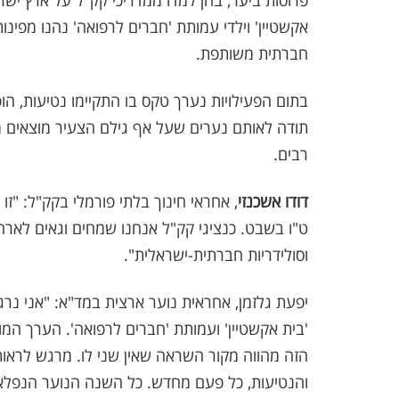
פרוסות ביער, בהן למדו ממדריכי קק"ל על ארץ ישר
אקשטיין' וילדי עמותת 'חברים לרפואה' נהנו מפינו
חברתית משותפת.
בתום הפעילויות נערך טקס בו התקיימו נטיעות, ה
תודה לאותם נערים שעל אף גילם הצעיר מוצאים מק
רבים.
דודו אשכנזי
, אחראי חינוך בלתי פורמלי בקק"ל: "
ט"ו בשבט. כנציגי קק"ל אנחנו שמחים וגאים לארח
וסולידריות חברתית-ישראלית".
יפעת גלזמן, אחראית נוער ארצית במד"א: "אני נר
'בית אקשטיין' ועמותת 'חברים לרפואה'. הערך ה
הזה מהווה מקור השראה שאין שני לו. מרגש לראות
והנטיעות, כל פעם מחדש. כל השנה הנוער הנפלא 