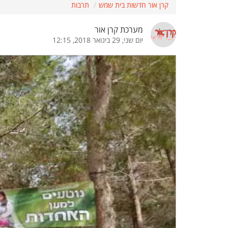
קרן אור חדשות בית שמש
תרבות
הדגשת קישורים
הדגשת כותרות
מערכת קרן אור
יום שני, 29 בינואר 2018, 12:15
כבר
כיבוי הבהובים
התאמת קריאה
ההגדרות
 נגישות
 ESN