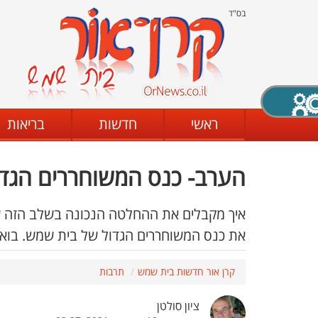
בס"ד
X סגירה
ראשי
חדשות
בריאות
הערב- כנס המשוחררים הגדול 
דת
מצב שחור - לבן
קביעת ניגודיות
איך מקבלים את ההחלטה הנכונה בשלב הזה של
את כנס המשוחררים הגדול של בית שמש. בואו,
ים
גופן קריא
הגדלת האתר
קרן אור חדשות בית שמש
תרבות
ציון סולטן